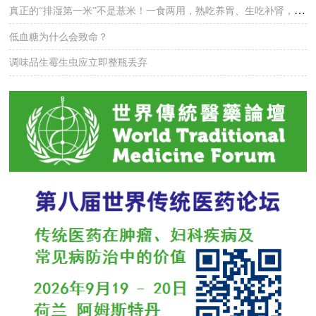
真正的“排湿第一米”不是薏米！一食两用，熟吃养胃、生吃补肾，湿气悄悄排干净
低血糖为什么会致命？
调味品生霉生虫应立即整瓶丢弃