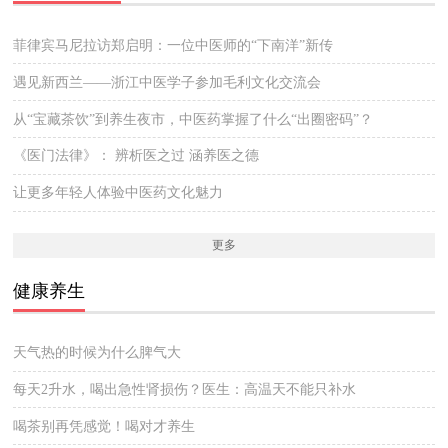
菲律宾马尼拉访郑启明：一位中医师的“下南洋”新传
遇见新西兰——浙江中医学子参加毛利文化交流会
从“宝藏茶饮”到养生夜市，中医药掌握了什么“出圈密码”？
《医门法律》： 辨析医之过 涵养医之德
让更多年轻人体验中医药文化魅力
更多
健康养生
天气热的时候为什么脾气大
每天2升水，喝出急性肾损伤？医生：高温天不能只补水
喝茶别再凭感觉！喝对才养生