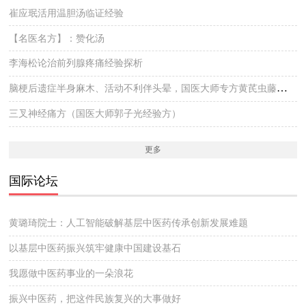
崔应珉活用温胆汤临证经验
【名医名方】：赞化汤
李海松论治前列腺疼痛经验探析
脑梗后遗症半身麻木、活动不利伴头晕，国医大师专方黄芪虫藤饮的实战医案
三叉神经痛方（国医大师郭子光经验方）
更多
国际论坛
黄璐琦院士：人工智能破解基层中医药传承创新发展难题
以基层中医药振兴筑牢健康中国建设基石
我愿做中医药事业的一朵浪花
振兴中医药，把这件民族复兴的大事做好