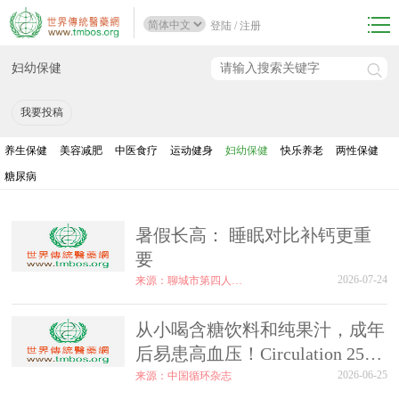
登陆
/
注册
妇幼保健
我要投稿
养生保健
美容减肥
中医食疗
运动健身
妇幼保健
快乐养老
两性保健
糖尿病
暑假长高： 睡眠对比补钙更重
要
2026-07-24
来源：聊城市第四人民医院
从小喝含糖饮料和纯果汁，成年
后易患高血压！Circulation 25年
随访队列研究
2026-06-25
来源：中国循环杂志