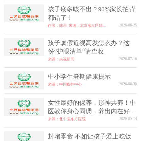
孩子痰多咳不出？90%家长拍背
都错了！
2026-06-25
作者：陈莉
来源：北京顺义区妇幼保健院
孩子暑假近视高发怎么办？这
份“护眼清单”请查收
2026-07-10
来源：央视新闻
中小学生暑期健康提示
2026-06-30
来源：中国疾控中心
女性最好的保养：形神共养！中
医教你身心同调，养出内在好气
色
2026-05-14
来源：北中医东方医院
封堵零食 不如让孩子爱上吃饭