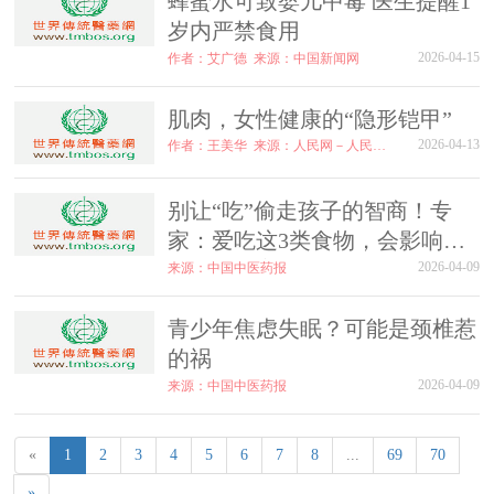
蜂蜜水可致婴儿中毒 医生提醒1
岁内严禁食用
2026-04-15
作者：艾广德
来源：中国新闻网
肌肉，女性健康的“隐形铠甲”
2026-04-13
作者：王美华
来源：人民网－人民日报海外版
别让“吃”偷走孩子的智商！专
家：爱吃这3类食物，会影响孩
子大脑发育！（附调整方法）
2026-04-09
来源：中国中医药报
青少年焦虑失眠？可能是颈椎惹
的祸
2026-04-09
来源：中国中医药报
«
1
2
3
4
5
6
7
8
...
69
70
»