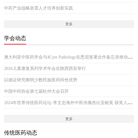
中药产业战略急需人才培养创新实践
更多
学会动态
澳大利亚中医药学会与4Cyte Pathology在悉尼签署合作备忘录推动中医临床与现代病理检测协作 开启澳大利亚中医专业发展新篇章
2026儿童康复系列学术年会在陕西西安举行
以循证研究阐明少数民族医药特色优势
中国中药协会第七届杜仲大会召开
2024年世界传统医药论坛-李文忠海外中医传播杰出贡献奖 获奖人员公示
更多
传统医药动态