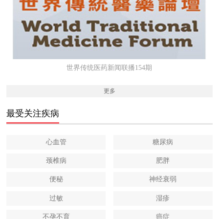
世界传统医药新闻联播154期
更多
最受关注疾病
心血管
糖尿病
颈椎病
肥胖
便秘
神经衰弱
过敏
湿疹
不孕不育
癌症