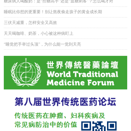
糖尿病人喝酸奶：是“控糖高手”还是“血糖刺客”？怎么喝才对
睡眠比你想的更重要！别让熬夜偷走孩子的黄金成长期
三伏天减重，怎样安全又高效
天天喝咖啡、奶茶，小心被这种病盯上
“睡觉把手举过头顶”，为什么能一觉到天亮