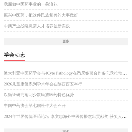
我愿做中医药事业的一朵浪花
振兴中医药，把这件民族复兴的大事做好
中药产业战略急需人才培养创新实践
更多
学会动态
澳大利亚中医药学会与4Cyte Pathology在悉尼签署合作备忘录推动中医临床与现代病理检测协作 开启澳大利亚中医专业发展新篇章
2026儿童康复系列学术年会在陕西西安举行
以循证研究阐明少数民族医药特色优势
中国中药协会第七届杜仲大会召开
2024年世界传统医药论坛-李文忠海外中医传播杰出贡献奖 获奖人员公示
更多