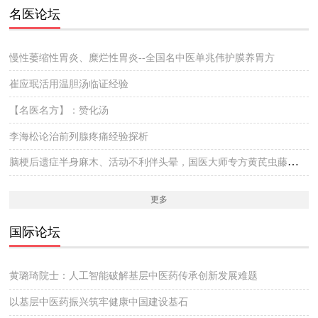
名医论坛
慢性萎缩性胃炎、糜烂性胃炎--全国名中医单兆伟护膜养胃方
崔应珉活用温胆汤临证经验
【名医名方】：赞化汤
李海松论治前列腺疼痛经验探析
脑梗后遗症半身麻木、活动不利伴头晕，国医大师专方黄芪虫藤饮的实战医案
更多
国际论坛
黄璐琦院士：人工智能破解基层中医药传承创新发展难题
以基层中医药振兴筑牢健康中国建设基石