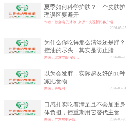
夏季如何科学护肤？三个皮肤护
理误区要避开
作者：孙金燕 孔冰冰
来源：央视新闻客户端
2026-05-25
为什么你吃得那么清淡还是胖？
控油的尽头，其实是防止脂
肪“偷袭”
2026-04-28
来源：北京市疾病预防控制中心
以为会发胖，实际超友好的10种
减肥食物
2026-03-31
来源：央视网
口感扎实吃着满足且不会加重身
体负担，控重期用它替代主食再
合适不过
2026-03-20
来源：广东省中医院