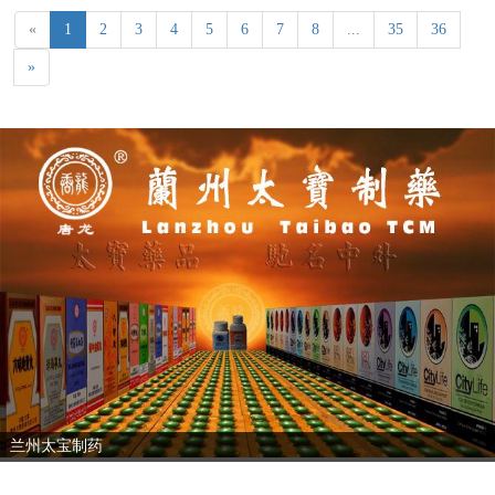
«
1
2
3
4
5
6
7
8
...
35
36
»
兰州太宝制药