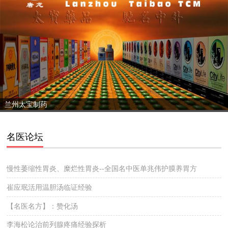
兰州太宝制药
名医论坛
慢性萎缩性胃炎、糜烂性胃炎--全国名中医单兆伟护膜养胃方
崔应珉活用温胆汤临证经验
【名医名方】：赞化汤
李海松论治前列腺疼痛经验探析