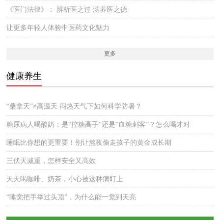
《医门法律》： 辨析医之过 涵养医之德
让更多年轻人体验中医药文化魅力
更多
健康养生
“桑拿天”≠高温天 闷热天气下如何科学防暑？
糖尿病人喝酸奶：是“控糖高手”还是“血糖刺客”？怎么喝才对
睡眠比你想的更重要！别让熬夜偷走孩子的黄金成长期
三伏天减重，怎样安全又高效
天天喝咖啡、奶茶，小心被这种病盯上
“睡觉把手举过头顶”，为什么能一觉到天亮