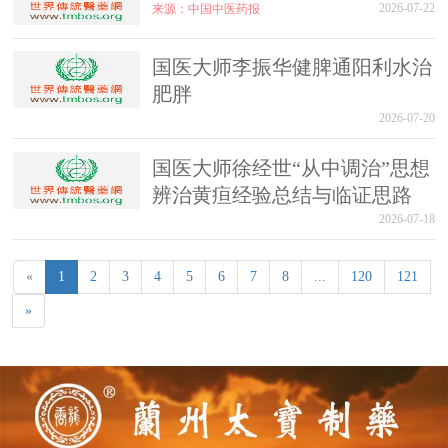
2026-07-22
来源：中国中医药报
国医大师李振华健脾通阳利水治
肥胖
2026-07-20
国医大师徐经世“从中调治”思想
辨治黄疸经验总结与临证思路
2026-07-18
«
1
2
3
4
5
6
7
8
...
120
121
»