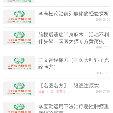
李海松论治前列腺疼痛经验探析
2026-08-04
脑梗后遗症半身麻木、活动不利
伴头晕，国医大师专方黄芪虫藤
饮的实战医案
2026-07-31
三叉神经痛方（国医大师郭子光
经验方）
2026-07-31
【名医名方】：银翘达原饮
2026-07-30
来源：中国中医药报
李宝勤运用下法治疗恶性肿瘤重