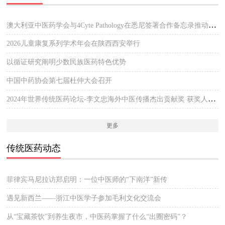
澳大利亚中医药学会与4Cyte Pathology在悉尼签署合作备忘录推动中医临床与现代病理检测协作 开启澳大利亚中医专业发展新篇章
2026儿童康复系列学术年会在陕西西安举行
以循证研究阐明少数民族医药特色优势
中国中药协会第七届杜仲大会召开
2024年世界传统医药论坛-李文忠海外中医传播杰出贡献奖 获奖人员公示
更多
传统医药动态
菲律宾马尼拉访郑启明：一位中医师的“下南洋”新传
遇见新西兰——浙江中医学子参加毛利文化交流会
从“宝藏茶饮”到养生夜市，中医药掌握了什么“出圈密码”？