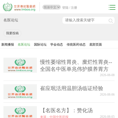
登陆
/
注册
名医论坛
我要投稿
新闻播报
名医论坛
国际论坛
学会动态
传统医药动态
底部页面
慢性萎缩性胃炎、糜烂性胃炎--
全国名中医单兆伟护膜养胃方
2026-08-08
崔应珉活用温胆汤临证经验
2026-08-06
【名医名方】：赞化汤
2026-08-05
来源：中国中医药报