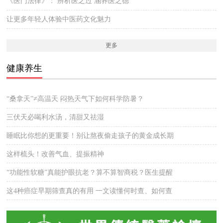
《医门法律》： 辨析医之过 涵养医之德
让更多年轻人体验中医药文化魅力
更多
健康养生
“桑拿天”≠高温天 闷热天气下如何科学防暑？
三伏天必喝利水汤，清甜又祛湿
睡眠比你想的更重要！别让熬夜偷走孩子的黄金成长期
这样梳头！改善气血、提振精神
“功能性软糖”真能护眼抗老？算不算智商税？医生提醒
这4种癌症早期筛查真的有用 一文读懂何时查、如何查