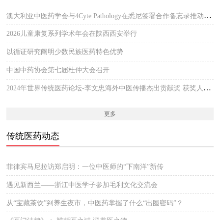
澳大利亚中医药学会与4Cyte Pathology在悉尼签署合作备忘录推动中医临床与现代病理检测协作 开启澳大利亚中医专业发展新篇章
2026儿童康复系列学术年会在陕西西安举行
以循证研究阐明少数民族医药特色优势
中国中药协会第七届杜仲大会召开
2024年世界传统医药论坛-李文忠海外中医传播杰出贡献奖 获奖人员公示
更多
传统医药动态
菲律宾马尼拉访郑启明：一位中医师的“下南洋”新传
遇见新西兰——浙江中医学子参加毛利文化交流会
从“宝藏茶饮”到养生夜市，中医药掌握了什么“出圈密码”？