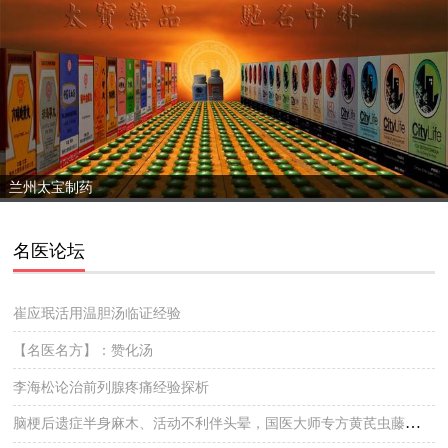
兰州太宝制药
名医论坛
崔应珉活用温胆汤临证经验
【名医名方】：赞化汤
李海松论治前列腺疼痛经验探析
脑梗后遗症半身麻木、活动不利伴头晕，国医大师专方黄芪虫藤饮的实战医案