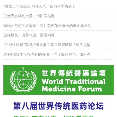
“桑拿天”≠高温天 闷热天气下如何科学防暑？
三伏天必喝利水汤，清甜又祛湿
睡眠比你想的更重要！别让熬夜偷走孩子的黄金成长期
这样梳头！改善气血、提振精神
“功能性软糖”真能护眼抗老？算不算智商税？医生提醒
这4种癌症早期筛查真的有用 一文读懂何时查、如何查