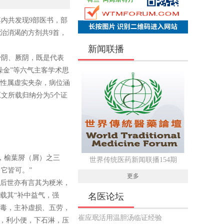
内共发现9部医书，部
治消渴的方剂共9首，
新闻联播
少阴、厥阴，既是代表
明燥金”等六气主客学术思
病性属虚实夹杂，病位涵
文所载归纳分为5个证
，榆葉㞕（屑）之三
世界传统医药新闻联播154期
它皆可。”
更多
，后世亦有言其为粳米，
载其“补中益气，强
名医论坛
无毒，主补虚损、五劳，
崔应珉活用温胆汤临证经验
肿，利小便，下石淋，压