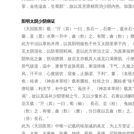
挛，金疮溢血，生蜀郡”，故以其充肾精而消少阴内热。加蘖
阳明太阴少阴病证
《天回医简》载：“亓（其）一曰，長石一，石膏一，凝水石
藥，直（置）水華一升中，酓（飮）之。有閒，酓（飮））靡
此方中治以寒热并用，以其阳明燥热于外又太阴里寒于内，《
见太阴湿化，以防胃阴耗竭。是以此方所治之证，为真寒假
阴热化之象，扰动膀胱，故后文亦载其人或见口渴善肌、小便
邪气咳逆，温中，逐骨节皮肤死肌，寒湿痹痛，下气，久服之
风，汗不出，心腹留饮，宿食，止肠澼、下利”。薑，《名医
焦；桂者，《神农本草经》载有菌桂、牡桂之分，菌桂者“味
痹吐吸，利关节，补中益气”。菟丝子，《神农本草经》载其
渴”，故以其温补少阴肾精之亏。又以少量长石、石膏以清解
后又载：“亓（其）一曰，蜀（椒）、長石、圭（桂）、兔絲
（飮）之，有顷，酓（飮）（糜），分日夜以五酓（飮）之
（倍）長石。”
此为《天回医简》中唯一记载药味加减的条文，为上方变证，
辛，大热。主寒热，鼠瘘，蚀疮，死肌，风痹，可除腹中坚癖