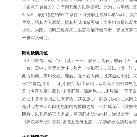
《备急千金翼方》亦有用其组方以除癖积。此为古方用药，
FeAsS，该矿物在约500℃条件下可分解生成SO₂与As₂
里寒，防其内入厥阴。据其药味加减可知，文中组方是以凝
少阴、太阴、阳明三经并病，以姜而治其烦闷者，是以真寒
一步深入研究。
阳明厥阴病证
《天回医简》载：“亓（其）一曰，礜石，長石，理石（石、
（置）器中；青粟米六斗，炊之，清加石上，沃以（糜）汁，
此方用药，仍用长石、理石、凝水石入药，以其热在阳明。又
米“治胃热消渴……利小便”。以上诸药，皆以善治阳明胃热
又《名医别录》载其“主养肝胆、除寒热……止烦渴”；至于
方证中并非少阳之往来寒热，其在厥阴，以厥阴为由阴入阳之
是以此方主证以阳明热邪内传厥阴之故，一如成无己《注解伤
阴者，以其邪盛正虚之故，厥阴肝木阴水内耗，遂以曾青、
《神农本草经》言其“各随五色补五脏”，又加礜石以防其寒