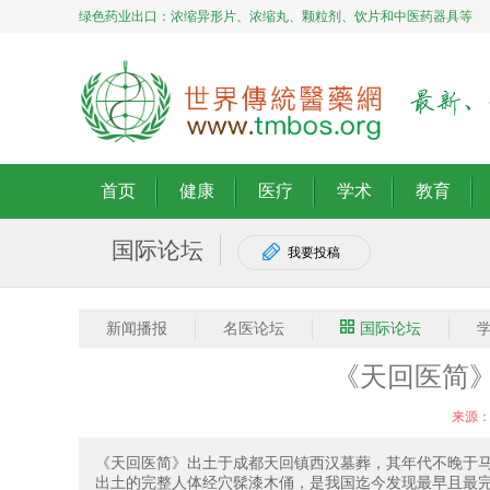
绿色药业出口：浓缩异形片、浓缩丸、颗粒剂、饮片和中医药器具等
首页
健康
医疗
学术
教育
国际论坛
我要投稿
新闻播报
名医论坛
国际论坛
《天回医简
来源
《天回医简》出土于成都天回镇西汉墓葬，其年代不晚于
出土的完整人体经穴髹漆木俑，是我国迄今发现最早且最