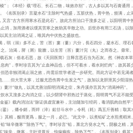
棱”；《本经》载“理石、长石二物，味效亦别”，古人多以其与石膏通用
”。《名医别录》言凝水石“主除时气热盛，五脏伏热，胃中热，烦满，止渴
，又言“古方所用寒水石是此石”。故此方所治口干溲多之证，以阳明胃中
热止消，加用酒者以缓其苦寒之效助其辛散之功。后世亦有用三石汤，以
人以其主治消渴之证，唯其内中伏热之盛故也。
渴，弱（溺）多不止，苦（䒷）婁（蔞）六分，長石四分，凝水石、理石
之。治渴，㞕（屑）龍膽，以生苦（䒷）蔞汁完（丸）之而吞之。毋常。
》载石灰：俗名石恶，故《天回医简》注释言恶石当为石灰。然《神农本草
息肉”，李时珍言其为“止血神品也，但不可着水，着水则烂肉”，故其甚
，但恐非独消渴止溺之效，尚需后世学者进一步研究。而此方证中若见渴
也……但大苦大寒，过服尤恐伤胃中生发之气”，故加以龙胆泄其少阳湿热
）蔞汁”做丸，以其尤善治阳明消渴之症，朱丹溪亦言其为“消渴神药”。
欲饮水又溲多之内消之症，以少阴肾中邪热过于蒸化，阳明胃气不足不能
宗金鉴》载内消治法“脉证俱虚宜兼补，主治随加引经药，毒消肌肉自然平
（銎），燔令銷，而焠（淬）鉛廿斗水中，令秏（耗）爲五斤善精；取其
）其精，酸而更爲，服之一月，必已。”此文中，以煮铅矿之水煎煮稻米
铅“味辛微寒”“除热下气”。李时珍言“铅，禀北方癸水之气，阴极之精，
其“味辛，微寒，主吐逆胃反，惊痫癫疾，除热下气”，《名医别录》载其