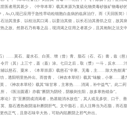
现世医者用其甚少，《中华本草》载其来源为复硫化物类毒砂族矿物毒砂
O₃。其中，As₂O₃现已应用于急性早幼粒细胞白血病的临床治疗。而《天回医
水石治其溲多、以桂治其口渴，以姜治其烦，以长石治其善饥之症，故其
假热之故。然礜石乃有毒之品，现消渴之症用之者甚少，且其炮制之法文
石）……莫石、凝水石、白英、增（曾）青、脂石（石、石）膏，兹（慈
令亓（其）上三寸，葢（蓋）涂。七日之后，取（漿）一斗，反水……汁
辅以慈石、粟米，《本草崇原》载慈石“辛寒、无毒，主……除大热烦满
之功，透阳明里热外出。而曾青，《神农本草经》载其“味酸，小寒……通
白英，《神农本草经》载其“味甘寒，主寒热……消渴，补中益气”。此二
所，《医法圆通》亦载“厥阴为阴经，阴极则生阳，故多寒热错杂”。
寒论》言“至厥阴成消渴者，热甚能消水故也”，其人或见多饮、口干、
白英、脂石透热敛阴滋补厥阴肝气。文中脂石，后人注释当为石脂，而石
凉更伤正气，且礜石味辛大热，可助内陷厥阴之邪气外出。