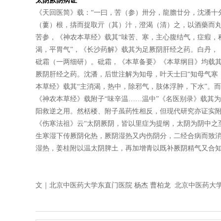
太阴厥阴病证
《天回医简》载：“一曰，苦（参）卅分，龍膽廿分，沈潘十
（蔞）根，擣而捉取亓（其）汁，澄渴（清）之，以酒藥而丸
苦参，《神农本草经》载其“味苦、寒，主心腹结气，症瘕，
渴，平胃气”，《长沙药解》载其为足厥阴肝经之药。白丹，
砒霜（一两细研）。砒霜，《本草备要》《本草纲目》均载
厥阴肝经之药。沈潘，后世注解为知母，叶天士曰“知母气寒
本草经》载其“主消渴，热中，除邪气，肢体浮肿，下水”。
《神农本草经》载附子“味辛温……温中”《名医别录》载其
阳救逆之用。然栝楼、附子虽药性相反，但现代研究亦证实
《伤寒法祖》云“太阴厥阴，皆以里症为提纲，太阴为阴中之
生寒湿下传厥阴化热，厥阴湿热又内伤阴分，二经合病而致
湿热，姜桂附以温太阴脾土，再加增青以既补厥阴精气又合
文｜北京中医药大学东直门医院 杨杰 曹柏龙 北京中医药大