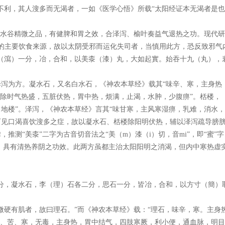
不利，其人溲多而无渴者，一如《医学心悟》所载“太阳经证本无渴者是也
为水谷精微之品，有健脾和胃之效，合泽泻、榆叶奏益气退热之功。现代
的主要饮食来源，故以太阴受邪而运化失司者，当慎用此方，恐反致邪气
（瀉）一分，冶，合和，以美桼（漆）丸，大如起實。始吞十九（丸），
泻为方。凝水石，又名白水石，《神农本草经》载其“味辛、寒，主身热
主除时气热盛，五脏伏热，胃中热，烦满，止渴，水肿，少腹痹”。栝楼，
地楼”。泽泻，《神农本草经》言其“味甘寒，主风寒湿痹，乳难，消水，
可见口渴喜饮溲多之症，故以凝水石、栝楼除阳明伏热，辅以泽泻疏导膀
测“美桼”二字为古音切音法之“美（m）漆（i）切，音mi”，即“蜜”字，
病，具有清热养阴之功效。此两方虽都主治太阳阳明之消渴，但内中寒热虚
分，凝水石，李（理）石各二分，思石一分，皆冶，合和，以方寸（簡）
微硬有肌者，故曰理石。”而《神农本草经》载：“理石，味辛，寒。主身
辛、苦、寒，无毒，主身热，胃中结气，四肢寒厥，利小便，通血脉，明