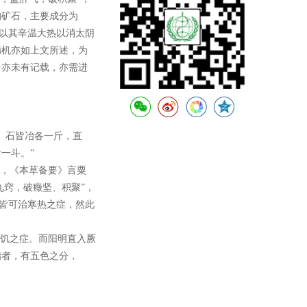
的矿石，主要成分为
简》以其辛温大热以消太阴
病机亦如上文所述，为
中亦未有记载，亦需进
）石皆冶各一斤，直
一斗。”
”，《本草备要》言粟
九窍，破癥坚、积聚”，
药皆可治寒热之症，然此
善饥之症。而阳明直入厥
脂者，有五色之分，