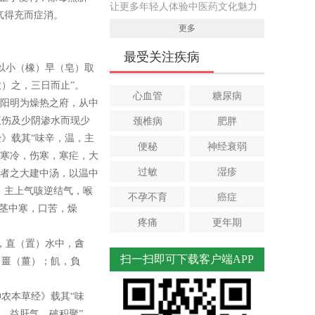
让更多年轻人体验中医药文化魅力
气得充而症消。
更多
最受关注疾病
以小（橡）早（皂）取
）之，三日而止”。
心血管
糖尿病
”阳明为燥热之府，从中
液伤及少阴渗水而现少
颈椎病
肥胖
》载其“味辛，温，主
便秘
神经衰弱
腑寒冷，伤寒，寒疟，大
过敏
湿疹
姜者之大建中汤，以温中
。主上气咳逆结气，喉
不孕不育
癌症
治茎中寒，口苦，燥
疼痛
更年期
，直（置）水中，酓
扫一扫即可下载客户端APP
）畺（薑）；飢，負
农本草经》载其“味
，益肝气，破积聚”，