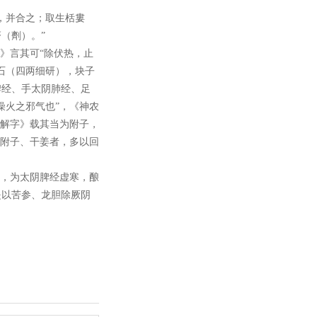
，并合之；取生栝婁
（劑）。”
》言其可“除伏热，止
石（四两细研），块子
脾经、手太阴肺经、足
燥火之邪气也”，《神农
文解字》载其当为附子，
用附子、干姜者，多以回
证，为太阴脾经虚寒，酿
是以苦参、龙胆除厥阴