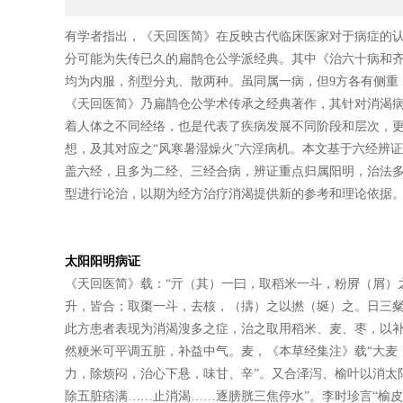
有学者指出，《天回医简》在反映古代临床医家对于病症的认
分可能为失传已久的扁鹊仓公学派经典。其中《治六十病和齐
均为内服，剂型分丸、散两种。虽同属一病，但9方各有侧重
《天回医简》乃扁鹊仓公学术传承之经典著作，其针对消渴
着人体之不同经络，也是代表了疾病发展不同阶段和层次，更是孕含
想，及其对应之“风寒暑湿燥火”六淫病机。本文基于六经辨
盖六经，且多为二经、三经合病，辨证重点归属阳明，治法多
型进行论治，以期为经方治疗消渴提供新的参考和理论依据
太阳阳明病证
《天回医简》载：“亓（其）一曰，取稻米一斗，粉㞕（屑）
升，皆合；取棗一斗，去核，（擣）之以撚（埏）之。日三粲
此方患者表现为消渴溲多之症，治之取用稻米、麦、枣，以补
然粳米可平调五脏，补益中气。麦，《本草经集注》载“大麦
力，除烦闷，治心下悬，味甘、辛”。又合泽泻、榆叶以消太
除五脏痞满……止消渴……逐膀胱三焦停水”。李时珍言“榆