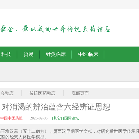
科技
贸易
针灸临床
中医临床
学会动态
传统医药动态
底部页面
》对消渴的辨治蕴含六经辨证思想
：中国中医药报
2026-02-06
[其它] [国际论坛]
马王堆汉墓《五十二病方》，属西汉早期医学文献，对研究后世医学传承
完整的经穴人体医学模型。