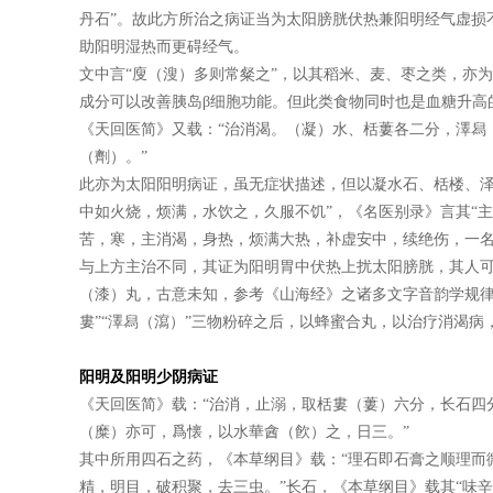
丹石”。故此方所治之病证当为太阳膀胱伏热兼阳明经气虚损
助阳明湿热而更碍经气。
文中言“廋（溲）多则常粲之”，以其稻米、麦、枣之类，亦
成分可以改善胰岛β细胞功能。但此类食物同时也是血糖升高
《天回医简》又载：“治消渴。（凝）水、栝蔞各二分，澤舄
（劑）。”
此亦为太阳阳明病证，虽无症状描述，但以凝水石、栝楼、泽
中如火烧，烦满，水饮之，久服不饥”，《名医别录》言其“
苦，寒，主消渴，身热，烦满大热，补虚安中，续绝伤，一名
与上方主治不同，其证为阳明胃中伏热上扰太阳膀胱，其人
（漆）丸，古意未知，参考《山海经》之诸多文字音韵学规律，推
婁”“澤舄（瀉）”三物粉碎之后，以蜂蜜合丸，以治疗消渴
阳明及阳明少阴病证
《天回医简》载：“治消，止溺，取栝婁（蔞）六分，长石四
（糜）亦可，爲懐，以水華酓（飮）之，日三。”
其中所用四石之药，《本草纲目》载：“理石即石膏之顺理而
精，明目，破积聚，去三虫。”长石，《本草纲目》载其“味