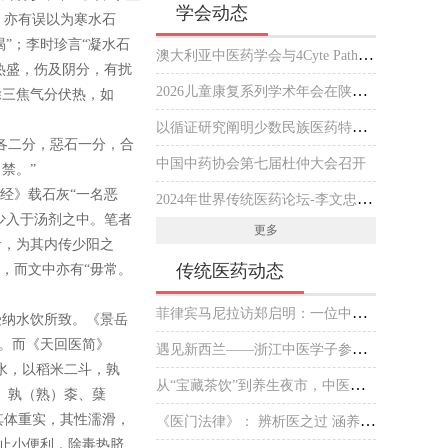
学会动态
，亦有误以为寒水石
”；李时珍言“凝水石
澳大利亚中医药学会与4Cyte Pathology在悉尼签署合作备忘录推动中医临床与现代病理检测协作 开启澳大利亚中医专业发展新篇章
热盛，伤及阴分，有扰
2026儿童康复系列学术年会在陕西西安举行
除三焦气分伏热，如
以循证研究阐明少数民族医药特色优势
各二分，惡石一分，合
中国中药协会第七届杜仲大会召开
禁。”
经》载石灰“一名恶
2024年世界传统医药论坛-李文忠海外中医传播杰出贡献奖 获奖人员公示
少入于汤剂之中。笔者
更多
者，为其内传少阳之
传统医药动态
，而文中亦有“毋常。
菲律宾马尼拉访郑启明：一位中医师的“下南洋”新传
受纳水饮所致。《景岳
”。而《天回医简》
遇见新西兰——浙江中医学子参加毛利文化交流会
水，以稻米二斗，孰
从“宝藏茶饮”到养生夜市，中医药掌握了什么“出圈密码”？
、孰（熟）桼、蘖
其体重实，其性濡滑，
《医门法律》： 辨析医之过 涵养医之德
“止小便利，除毒热脐