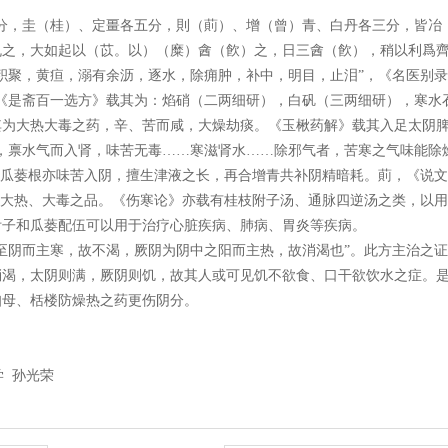
分，圭（桂）、定畺各五分，則（萴）、增（曾）青、白丹各三分，皆冶
之，大如起以（苡。以）（糜）酓（飮）之，日三酓（飮），稍以利爲齊
积聚，黄疸，溺有余沥，逐水，除痈肿，补中，明目，止泪”，《名医别录
《是斋百一选方》载其为：焰硝（二两细研），白矾（三两细研），寒水
其为大热大毒之药，辛、苦而咸，大燥劫痰。《玉楸药解》载其入足太阴
，禀水气而入肾，味苦无毒……寒滋肾水……除邪气者，苦寒之气味能除
而瓜蒌根亦味苦入阴，擅生津液之长，再合增青共补阴精暗耗。萴，《说
为大热、大毒之品。《伤寒论》亦载有桂枝附子汤、通脉四逆汤之类，以
附子和瓜蒌配伍可以用于治疗心脏疾病、肺病、胃炎等疾病。
至阴而主寒，故不渴，厥阴为阴中之阳而主热，故消渴也”。此方主治之
消渴，太阴则满，厥阴则饥，故其人或可见饥不欲食、口干欲饮水之症。
知母、栝楼防燥热之药更伤阴分。
学 孙光荣