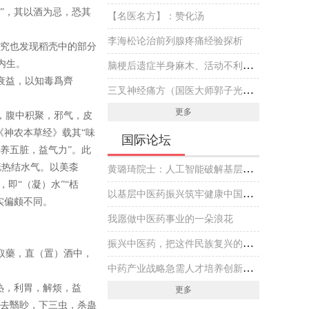
”，其以酒为忌，恐其
【名医名方】：赞化汤
李海松论治前列腺疼痛经验探析
研究也发现稻壳中的部分
内生。
脑梗后遗症半身麻木、活动不利伴头晕，国医大师专方黄芪虫藤饮的实战医案
衰益，以知毒爲齊
三叉神经痛方（国医大师郭子光经验方）
更多
，腹中积聚，邪气，皮
《神农本草经》载其“味
国际论坛
养五脏，益气力”。此
胱热结水气。以美桼
黄璐琦院士：人工智能破解基层中医药传承创新发展难题
即“（凝）水”“栝
以基层中医药振兴筑牢健康中国建设基石
实偏颇不同。
我愿做中医药事业的一朵浪花
振兴中医药，把这件民族复兴的大事做好
取藥，直（置）酒中，
中药产业战略急需人才培养创新实践
热，利胃，解烦，益
更多
目去翳眇，下三虫，杀蛊