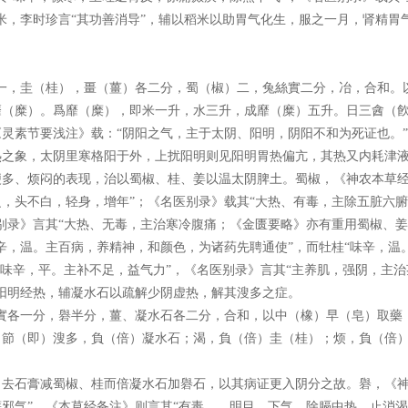
米，李时珍言“其功善消导”，辅以稻米以助胃气化生，服之一月，肾精胃
一，圭（桂），畺（薑）各二分，蜀（椒）二，兔絲實二分，冶，合和。
（糜）。爲靡（糜），即米一升，水三升，成靡（糜）五升。日三酓（飮
灵素节要浅注》载：“阴阳之气，主于太阴、阳明，阴阳不和为死证也。
热之象，太阴里寒格阳于外，上扰阳明则见阳明胃热偏亢，其热又内耗津
多、烦闷的表现，治以蜀椒、桂、姜以温太阴脾土。蜀椒，《神农本草经
，头不白，轻身，增年”；《名医别录》载其“大热、有毒，主除五脏六
别录》言其“大热、无毒，主治寒冷腹痛；《金匮要略》亦有重用蜀椒、
辛，温。主百病，养精神，和颜色，为诸药先聘通使”，而牡桂“味辛，温
“味辛，平。主补不足，益气力”，《名医别录》言其“主养肌，强阴，主
阳明经热，辅凝水石以疏解少阴虚热，解其溲多之症。
實各一分，礜半分，薑、凝水石各二分，合和，以中（橡）早（皂）取藥
。節（即）溲多，負（倍）凝水石；渴，負（倍）圭（桂）；烦，負（倍
去石膏减蜀椒、桂而倍凝水石加礜石，以其病证更入阴分之故。礜，《神
邪气”，《本草经备注》则言其“有毒……明目，下气，除膈中热，止消渴