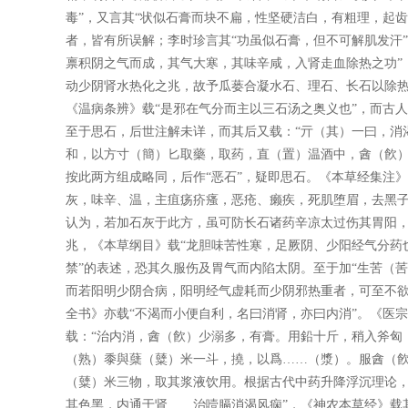
毒”，又言其“状似石膏而块不扁，性坚硬洁白，有粗理，起齿
者，皆有所误解；李时珍言其“功虽似石膏，但不可解肌发汗
禀积阴之气而成，其气大寒，其味辛咸，入肾走血除热之功”
动少阴肾水热化之兆，故予瓜蒌合凝水石、理石、长石以除
《温病条辨》载“是邪在气分而主以三石汤之奥义也”，而古
至于思石，后世注解未详，而其后又载：“亓（其）一曰，消
和，以方寸（簡）匕取藥，取药，直（置）温酒中，酓（飮）
按此两方组成略同，后作“恶石”，疑即思石。《本草经集注
灰，味辛、温，主疽疡疥瘙，恶疮、癞疾，死肌堕眉，去黑子
认为，若加石灰于此方，虽可防长石诸药辛凉太过伤其胃阳
兆，《本草纲目》载“龙胆味苦性寒，足厥阴、少阳经气分药
禁”的表述，恐其久服伤及胃气而内陷太阴。至于加“生苦（䒷
而若阳明少阴合病，阳明经气虚耗而少阴邪热重者，可至不
全书》亦载“不渴而小便自利，名曰消肾，亦曰内消”。《医
载：“治内消，酓（飮）少溺多，有膏。用鉛十斤，稍入斧匈
（熟）黍與蘖（糵）米一斗，撓，以爲……（漿）。服酓（飮
（糵）米三物，取其浆液饮用。根据古代中药升降浮沉理论，
其色黑，内通于肾……治噎膈消渴风痫”，《神农本草经》载