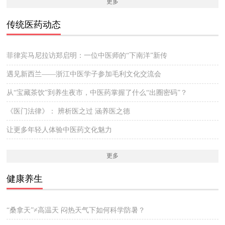
更多
传统医药动态
菲律宾马尼拉访郑启明：一位中医师的“下南洋”新传
遇见新西兰——浙江中医学子参加毛利文化交流会
从“宝藏茶饮”到养生夜市，中医药掌握了什么“出圈密码”？
《医门法律》： 辨析医之过 涵养医之德
让更多年轻人体验中医药文化魅力
更多
健康养生
“桑拿天”≠高温天 闷热天气下如何科学防暑？