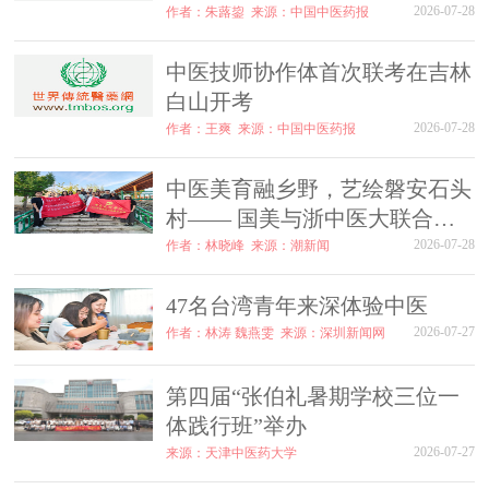
2026-07-28
作者：朱蕗鋆
来源：中国中医药报
中医技师协作体首次联考在吉林
白山开考
2026-07-28
作者：王爽
来源：中国中医药报
中医美育融乡野，艺绘磐安石头
村—— 国美与浙中医大联合开
展暑期社会实践
2026-07-28
作者：林晓峰
来源：潮新闻
47名台湾青年来深体验中医
2026-07-27
作者：林涛 魏燕雯
来源：深圳新闻网
第四届“张伯礼暑期学校三位一
体践行班”举办
2026-07-27
来源：天津中医药大学