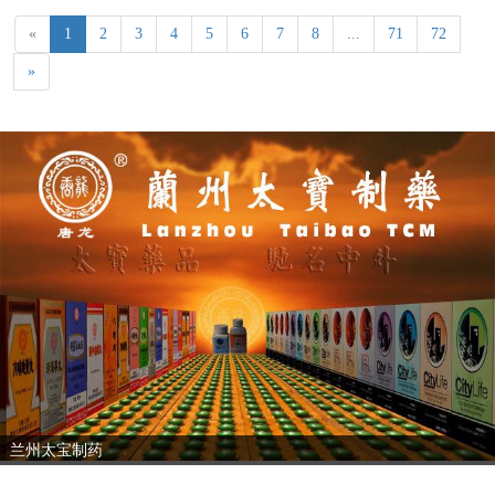
«
1
2
3
4
5
6
7
8
...
71
72
»
兰州太宝制药