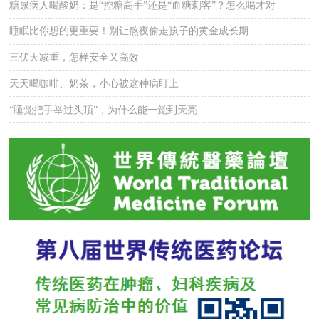
糖尿病人喝酸奶：是“控糖高手”还是“血糖刺客”？怎么喝才对
睡眠比你想的更重要！别让熬夜偷走孩子的黄金成长期
三伏天减重，怎样安全又高效
天天喝咖啡、奶茶，小心被这种病盯上
“睡觉把手举过头顶”，为什么能一觉到天亮