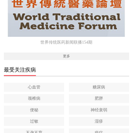
世界传统医药新闻联播154期
更多
最受关注疾病
心血管
糖尿病
颈椎病
肥胖
便秘
神经衰弱
过敏
湿疹
不孕不育
癌症