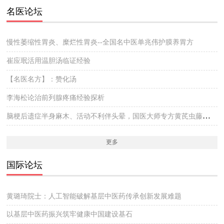
名医论坛
慢性萎缩性胃炎、糜烂性胃炎--全国名中医单兆伟护膜养胃方
崔应珉活用温胆汤临证经验
【名医名方】：赞化汤
李海松论治前列腺疼痛经验探析
脑梗后遗症半身麻木、活动不利伴头晕，国医大师专方黄芪虫藤饮的实战医案
更多
国际论坛
黄璐琦院士：人工智能破解基层中医药传承创新发展难题
以基层中医药振兴筑牢健康中国建设基石