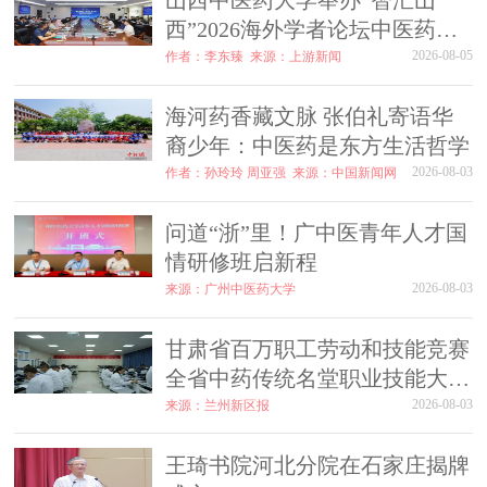
山西中医药大学举办“智汇山
西”2026海外学者论坛中医药分
论坛
2026-08-05
作者：李东臻
来源：上游新闻
海河药香藏文脉 张伯礼寄语华
裔少年：中医药是东方生活哲学
2026-08-03
作者：孙玲玲 周亚强
来源：中国新闻网
问道“浙”里！广中医青年人才国
情研修班启新程
2026-08-03
来源：广州中医药大学
甘肃省百万职工劳动和技能竞赛
全省中药传统名堂职业技能大赛
在新区举行
2026-08-03
来源：兰州新区报
王琦书院河北分院在石家庄揭牌