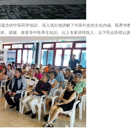
含的中医药学知识，深入浅出地讲解了中医针灸的文化内涵。陈秀华教
疟疾、拔罐、推拿等中医养生知识。台上专家讲得投入，台下民众听得认