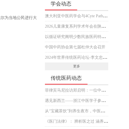
学会动态
澳大利亚中医药学会与4Cyte Pathology在悉尼签署合作备忘录推动中医临床与现代病理检测协作 开启澳大利亚中医专业发展新篇章
尔尔为当地公民进行大
2026儿童康复系列学术年会在陕西西安举行
以循证研究阐明少数民族医药特色优势
中国中药协会第七届杜仲大会召开
2024年世界传统医药论坛-李文忠海外中医传播杰出贡献奖 获奖人员公示
更多
传统医药动态
菲律宾马尼拉访郑启明：一位中医师的“下南洋”新传
遇见新西兰——浙江中医学子参加毛利文化交流会
从“宝藏茶饮”到养生夜市，中医药掌握了什么“出圈密码”？
《医门法律》： 辨析医之过 涵养医之德