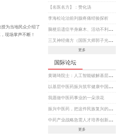
【名医名方】：赞化汤
李海松论治前列腺疼痛经验探析
授为当地民众介绍了
脑梗后遗症半身麻木、活动不利伴头晕，国医大师专方黄芪虫藤饮的实战医案
真，现场掌声不断！
三叉神经痛方（国医大师郭子光经验方）
更多
国际论坛
黄璐琦院士：人工智能破解基层中医药传承创新发展难题
以基层中医药振兴筑牢健康中国建设基石
我愿做中医药事业的一朵浪花
振兴中医药，把这件民族复兴的大事做好
中药产业战略急需人才培养创新实践
更多