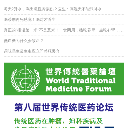
每天2升水，喝出急性肾损伤？医生：高温天不能只补水
喝茶别再凭感觉！喝对才养生
真正的“排湿第一米”不是薏米！一食两用，熟吃养胃、生吃补肾，湿气悄悄排干净
低血糖为什么会致命？
调味品生霉生虫应立即整瓶丢弃