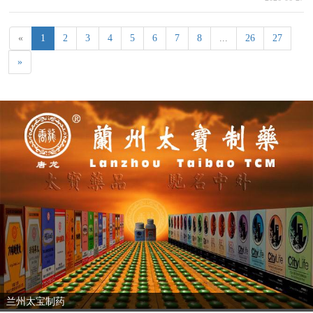
«
1
2
3
4
5
6
7
8
...
26
27
»
兰州太宝制药