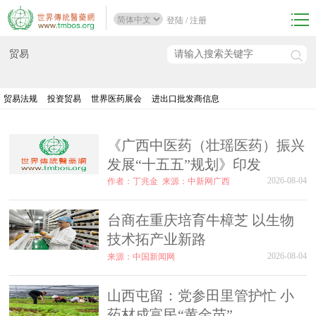
登陆
/
注册
贸易
贸易法规
投资贸易
世界医药展会
进出口批发商信息
《广西中医药（壮瑶医药）振兴
发展“十五五”规划》印发
2026-08-04
作者：丁兆金
来源：中新网广西
台商在重庆培育牛樟芝 以生物
技术拓产业新路
2026-08-04
来源：中国新闻网
山西屯留：党参田里管护忙 小
药材成富民“黄金苗”