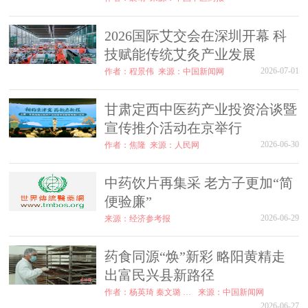
2026国际艾交会在深圳开幕 科
技赋能传统艾灸产业发展
2026-07-01
作者：程景伟
来源：中国新闻网
甘肃定西中医药产业投资洽谈暨
宣传推介活动在京举行
2026-06-30
作者：焦隆
来源：人民网
中药饮片再集采 老方子更加“简
便验廉”
2026-06-29
来源：经济参考报
药食同源“焕”新彩 略阳黄精走
出富民兴县新路径
作者：杨英琦 秦文璐 方丹
来源：中国新闻网
2026-06-27