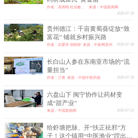
作者：高雨晴 杜佳敏 江浩
来源：中国新闻网
2026-07-29
贵州德江：千亩黄蜀葵绽放“致
富花” 铺就乡村振兴路
2026-07-29
作者：后爱萍 胡婷婷
来源：中新网贵州
长白山人参在东南亚市场的“流
量担当”
2026-07-28
作者：兰青
来源：中国中医药报
六盘山下 闽宁协作让药材变
成“甜产业”
2026-07-22
来源：中国新闻网
给虾塘把脉、开“扶正祛邪”方
子！这个镇用“中医渔业”蹚出绿