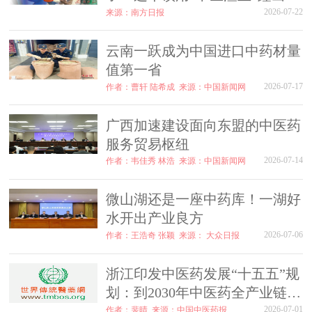
色致富路
2026-07-22
来源：南方日报
云南一跃成为中国进口中药材量
值第一省
2026-07-17
作者：曹轩 陆希成
来源：中国新闻网
广西加速建设面向东盟的中医药
服务贸易枢纽
2026-07-14
作者：韦佳秀 林浩
来源：中国新闻网
微山湖还是一座中药库！一湖好
水开出产业良方
2026-07-06
作者：王浩奇 张颖
来源： 大众日报
浙江印发中医药发展“十五五”规
划：到2030年中医药全产业链规
模达到3000亿元
2026-07-01
作者：裴晴
来源：中国中医药报