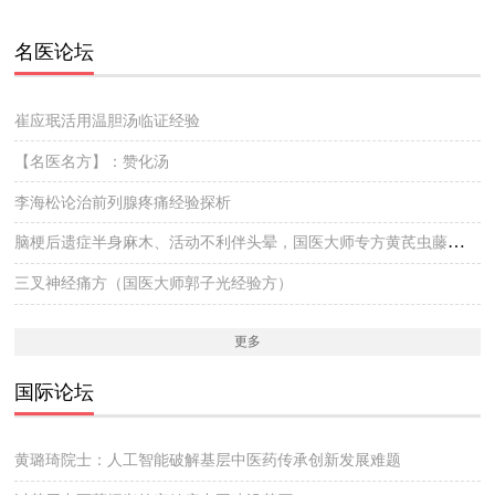
名医论坛
崔应珉活用温胆汤临证经验
【名医名方】：赞化汤
李海松论治前列腺疼痛经验探析
脑梗后遗症半身麻木、活动不利伴头晕，国医大师专方黄芪虫藤饮的实战医案
三叉神经痛方（国医大师郭子光经验方）
更多
国际论坛
黄璐琦院士：人工智能破解基层中医药传承创新发展难题