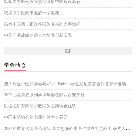
以基层中医药振兴筑牢健康中国建设基石
我愿做中医药事业的一朵浪花
振兴中医药，把这件民族复兴的大事做好
中药产业战略急需人才培养创新实践
更多
学会动态
澳大利亚中医药学会与4Cyte Pathology在悉尼签署合作备忘录推动中医临床与现代病理检测协作 开启澳大利亚中医专业发展新篇章
2026儿童康复系列学术年会在陕西西安举行
以循证研究阐明少数民族医药特色优势
中国中药协会第七届杜仲大会召开
2024年世界传统医药论坛-李文忠海外中医传播杰出贡献奖 获奖人员公示