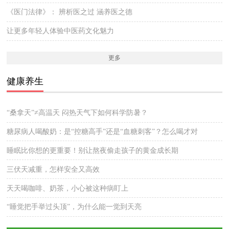
《医门法律》： 辨析医之过 涵养医之德
让更多年轻人体验中医药文化魅力
更多
健康养生
“桑拿天”≠高温天 闷热天气下如何科学防暑？
糖尿病人喝酸奶：是“控糖高手”还是“血糖刺客”？怎么喝才对
睡眠比你想的更重要！别让熬夜偷走孩子的黄金成长期
三伏天减重，怎样安全又高效
天天喝咖啡、奶茶，小心被这种病盯上
“睡觉把手举过头顶”，为什么能一觉到天亮