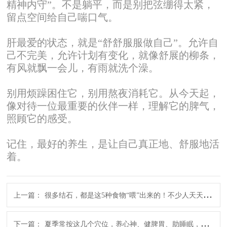
精神内守”。不是躺平，而是别把弦绷得太紧，
留点空间给自己喘口气。
肝最爱的状态，就是“舒舒服服做自己”。允许自
己不完美，允许计划有变化，就像舒展的柳条，
有风就飘一会儿，有雨就洗个澡。
别用烦躁困住它，别用熬夜消耗它。从今天起，
像对待一位最重要的伙伴一样，理解它的脾气，
照顾它的感受。
记住，最好的养生，是让自己真正地、舒服地活
着。
上一篇：
很多结石，都是这5种食物“喂”出来的！不少人天天吃，难怪身体总不舒服
下一篇：
夏季常按这几个穴位，养心神、健脾胃、助睡眠，助力夏季养生