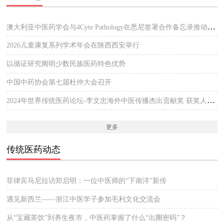
澳大利亚中医药学会与4Cyte Pathology在悉尼签署合作备忘录推动中医临床与现代病理检测协作 开启澳大利亚中医专业发展新篇章
2026儿童康复系列学术年会在陕西西安举行
以循证研究阐明少数民族医药特色优势
中国中药协会第七届杜仲大会召开
2024年世界传统医药论坛-李文忠海外中医传播杰出贡献奖 获奖人员公示
更多
传统医药动态
菲律宾马尼拉访郑启明：一位中医师的“下南洋”新传
遇见新西兰——浙江中医学子参加毛利文化交流会
从“宝藏茶饮”到养生夜市，中医药掌握了什么“出圈密码”？