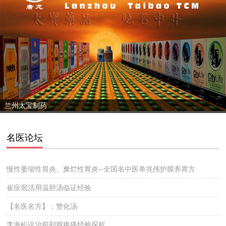
兰州太宝制药
名医论坛
慢性萎缩性胃炎、糜烂性胃炎--全国名中医单兆伟护膜养胃方
崔应珉活用温胆汤临证经验
【名医名方】：赞化汤
李海松论治前列腺疼痛经验探析