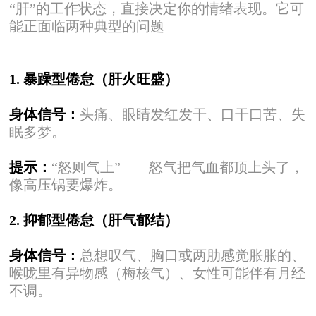
“肝”的工作状态，直接决定你的情绪表现。它可
能正面临两种典型的问题——
1. 暴躁型倦怠（肝火旺盛）
身体信号：
头痛、眼睛发红发干、口干口苦、失
眠多梦。
提示：
“怒则气上”——怒气把气血都顶上头了，
像高压锅要爆炸。
2. 抑郁型倦怠（肝气郁结）
身体信号：
总想叹气、胸口或两肋感觉胀胀的、
喉咙里有异物感（梅核气）、女性可能伴有月经
不调。