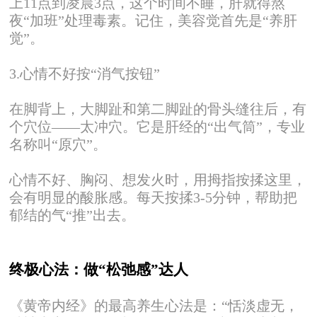
上11点到凌晨3点，这个时间不睡，肝就得熬
夜“加班”处理毒素。记住，美容觉首先是“养肝
觉”。
3.心情不好按“消气按钮”
在脚背上，大脚趾和第二脚趾的骨头缝往后，有
个穴位——太冲穴。它是肝经的“出气筒”，专业
名称叫“原穴”。
心情不好、胸闷、想发火时，用拇指按揉这里，
会有明显的酸胀感。每天按揉3-5分钟，帮助把
郁结的气“推”出去。
终极心法：做“松
弛感”达人
《黄帝内经》的最高养生心法是：“恬淡虚无，