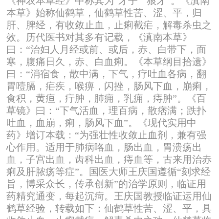
《神农本草经》中称其为“牙子”“狼牙”。《滇南
本草》始称仙鹤草，仙鹤草性苦、涩、平，归
肝、脾经，有收敛止血，止痢截疟，解毒杀虫之
效。历代医书对其多有记载，《滇南本草》
曰：“治妇人月经或前、或后，赤、白带下，面
寒，腹痛日久，赤、白血痢。《本草纲目拾遗》
曰：“消宿食，散中满，下气，疗吐血各病，翻
胃噎膈，疟疾，喉痹，闪挫，肠风下血，崩痢，
食积，黄疸，疔肿，肺痈，乳痈，痔肿”。《百
草镜》曰：“下气活血，理百病，散痞满；跌扑
吐血，血崩，痢，肠风下血”。《现代实用中
药》增订本载：“为强壮性收敛止血剂，兼有强
心作用。适用于肺病咯血，肠出血，胃溃疡出
血，子宫出血，齿科出血，痔血等，古来用治赤
痢及肝脓疡等症”。国医大师王庆国遵循“刻求经
旨，博采众长，传承创新”的治学原则，临证用
药精究通变，每起沉疴。王庆国教授临证运用仙
鹤草经验，转载如下：仙鹤草性苦、涩、平，具