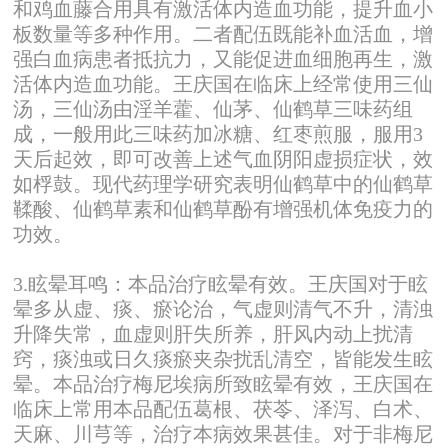
和鸡血藤合用具有激活体内造血功能，提升血小
板数量等多种作用。二者配伍既能补血活血，增
强白血病患者抵抗力，又能促进血细胞再生，激
活体内造血功能。王庆国在临床上经常使用三仙
汤，三仙汤由淫羊藿、仙茅、仙鹤草三味药组
成，一般用此三味药加冰糖、红枣煎服，服用3
天后起效，即可改善上述气血阴阳虚损症状，效
如桴鼓。现代药理学研究表明仙鹤草中的仙鹤草
鞣酸、仙鹤草素和仙鹤草酚有增强机体免疫力的
功效。
3.眩晕耳鸣：本品治疗眩晕有效。王庆国对于眩
晕多从虚、痰、瘀论治，气虚则清气不升，清浊
升降失常，血虚则肝失所养，肝风内动上扰清
窍，痰浊或日久痰瘀夹杂扰乱清空，皆能发生眩
晕。本品治疗梅尼埃病所致眩晕有效，王庆国在
临床上常用本品配伍葛根、茯苓、泽泻、白术、
天麻、川芎等，治疗本病效果甚佳。对于非梅尼