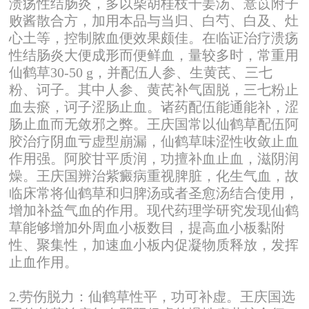
溃疡性结肠炎，多以柴胡桂枝干姜汤、薏苡附子
败酱散合方，加用本品与当归、白芍、白及、灶
心土等，控制脓血便效果颇佳。在临证治疗溃疡
性结肠炎大便成形而便鲜血，量较多时，常重用
仙鹤草30-50 g，并配伍人参、生黄芪、三七
粉、诃子。其中人参、黄芪补气固脱，三七粉止
血去瘀，诃子涩肠止血。诸药配伍能通能补，涩
肠止血而无敛邪之弊。王庆国常以仙鹤草配伍阿
胶治疗阴血亏虚型崩漏，仙鹤草味涩性收敛止血
作用强。阿胶甘平质润，功擅补血止血，滋阴润
燥。王庆国辨治紫癜病重视脾脏，化生气血，故
临床常将仙鹤草和归脾汤或者圣愈汤结合使用，
增加补益气血的作用。现代药理学研究发现仙鹤
草能够增加外周血小板数目，提高血小板黏附
性、聚集性，加速血小板内促凝物质释放，发挥
止血作用。
2.劳伤脱力：仙鹤草性平，功可补虚。王庆国选