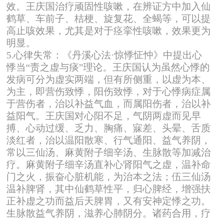
效。王庆国治疗顽固性咳嗽，在辨证方中加入仙
鹤草、车前子、桔梗、旋复花、全蝎等，可以提
高止咳效果，尤其是对于痉挛性咳嗽，效果更为
明显。
5.心律失常：《丹溪心法·惊悸怔忡》中提出心
悸当“责之虚与痰”理论。王庆国认为虽然心悸的
发病可分为虚实两端，但有所侧重，以虚为本、
为主，即营伤致悸，阳伤致悸，对于心悸病症属
于营伤者，治以补益气血，而属阳伤者，治以补
益阳气。王庆国对心阳不足，气阴两虚而见早
搏、心动过缓、乏力、胸痛、寐差、头晕、舌质
淡红者，治以温阳散寒、行气通阳、益气养阴，
常以三仙汤、麻黄附子细辛汤、生脉散等加减治
疗。麻黄附子细辛汤直补心肾阳气之虚，温补命
门之火，振奋心脏机能，为治本之法；伍三仙汤
温补脾肾，其中仙鹤草性平，归心脾经，增强扶
正补虚之功而益后天脾胃，又有安神定悸之功。
生脉散益气养阴，滋养心肺阴分。诸药合用，疗