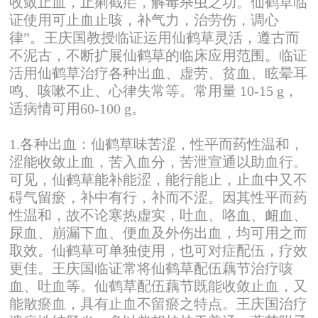
收敛止血，止痢截疟，解毒杀虫之功。仙鹤草临
证使用可止血止咳，补气力，治劳伤，调心
律”。王庆国教授临证运用仙鹤草灵活，遵古而
不泥古，不断扩展仙鹤草的临床应用范围。临证
活用仙鹤草治疗各种出血、虚劳、贫血、眩晕耳
鸣、咳嗽不止、心律失常等。常用量 10-15 g，
适病情可用60-100 g。
1.各种出血：仙鹤草味苦涩，性平而药性温和，
涩能收敛止血，苦入血分，苦泄宣通以助血行。
可见，仙鹤草能补能涩，能行能止，止血中又不
碍气留瘀，补中有行，补而不涩。因其性平而药
性温和，故不论寒热虚实，吐血、咯血、衄血、
尿血、崩漏下血、便血及外伤出血，均可用之而
取效。仙鹤草可单独使用，也可对症配伍，疗效
更佳。王庆国临证常将仙鹤草配伍藕节治疗咳
血、吐血等。仙鹤草配伍藕节既能收敛止血，又
能散瘀血，具有止血不留瘀之特点。王庆国治疗