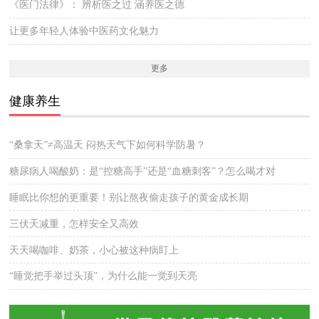
《医门法律》： 辨析医之过 涵养医之德
让更多年轻人体验中医药文化魅力
更多
健康养生
“桑拿天”≠高温天 闷热天气下如何科学防暑？
糖尿病人喝酸奶：是“控糖高手”还是“血糖刺客”？怎么喝才对
睡眠比你想的更重要！别让熬夜偷走孩子的黄金成长期
三伏天减重，怎样安全又高效
天天喝咖啡、奶茶，小心被这种病盯上
“睡觉把手举过头顶”，为什么能一觉到天亮