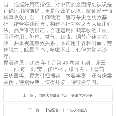
当，把握好用药指征。对中药的全面深刻认识是
正确运用的前提，更是疗效的保障。临证谨守仙
鹤草收敛止血，止痢截疟，解毒杀虫之功效基
础，结合实践经验，构建基础功效之五大应用心
法。然后准确辨证，合理运用仙鹤草收涩止血、
固涩作用，补虚、益气、止咳、调节心律等功
效，并重视其量效关系，临证用于各种出血，劳
伤脱力，眩晕耳鸣，咳嗽不止，心律失常等治
疗。
原著请见：2025 年 1 月第 45 卷第 1 期，师玉
玉，邵 奇，刘 莹，任梓林，郑雨晓，王雪茜，
王庆国等。原文引经据典，内容丰富，还有病案
举例，特别经典，值得拜读，特转发学习。
上一篇：
国医大师颜正华治疗失眠学术经验
下一篇：
【名医名方】：桂茯消癥方