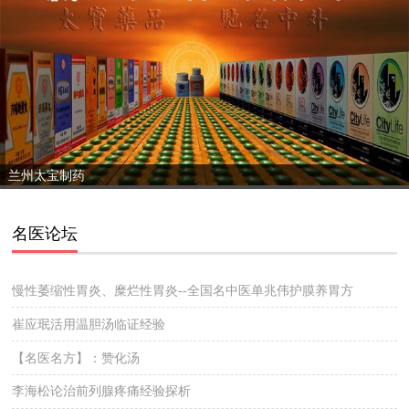
兰州太宝制药
名医论坛
慢性萎缩性胃炎、糜烂性胃炎--全国名中医单兆伟护膜养胃方
崔应珉活用温胆汤临证经验
【名医名方】：赞化汤
李海松论治前列腺疼痛经验探析