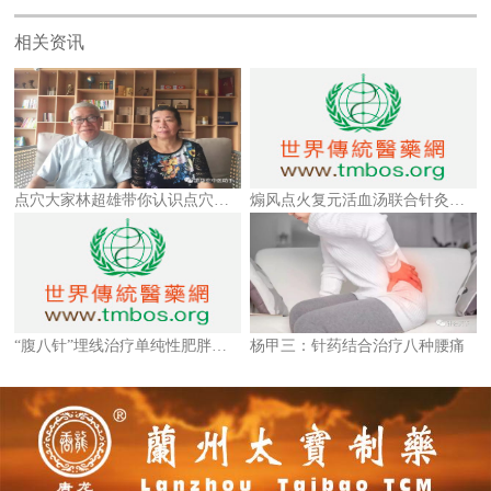
相关资讯
点穴大家林超雄带你认识点穴疗法
煽风点火复元活血汤联合针灸治疗急性腰扭伤疗效观察
“腹八针”埋线治疗单纯性肥胖疗效观察
杨甲三：针药结合治疗八种腰痛