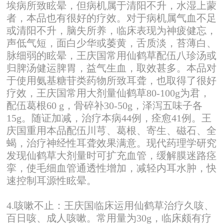
埃病所致眩晕，但病机属于清阳不升，水湿上蒙
者，本品也有很好的疗效。对于病机属气血不足
或清阳不升，脑失所养，临床表现为神疲健忘，
声低气短，面白少华或萎黄，舌质淡，苔薄白、
脉细弱的眩晕，王庆国常用仙鹤草配伍八珍汤或
归脾汤健运脾胃，益气生血，取效甚多。本品对
于使用氨基糖苷类药物所致耳聋，也取得了很好
疗效，王庆国常用大剂量仙鹤草80-100g为君，
配伍葛根60 g，骨碎补30-50g，泽泻五味子各
15g。随证加减，治疗本病44例，痊愈41例。王
庆国重用本品配伍川芎、葛根、寄生、磁石、全
蝎，治疗神经性耳聋效果满意。现代药理学研究
发现仙鹤草大剂量时可扩充血管，缓解膜迷路痉
挛，使毛细血管通透性增加，减轻内耳水肿，快
速控制耳源性眩晕。
4.咳嗽不止：王庆国临床运用仙鹤草治疗久咳、
百日咳、成人咳嗽。常用量为30g，临床颇有疗