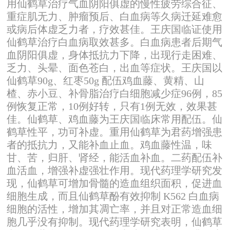
用仙鹤草治疗气血阴阳俱虚的慢性疲劳综合征、
重症肌无力、肿瘤预后、白血病等久病迁延难愈
或病后体虚乏力者，疗效甚佳。王庆国临证使用
仙鹤草治疗白血病取效甚多。白血病患者后期气
血阴阳俱虚，身体抵抗力下降，出现行走困难、
乏力、头晕、面色苍白，出血等症状。王庆国以
仙鹤草90g、红枣50g 配伍鸡血藤、黄精、山
楂、赤小豆、补骨脂治疗白细胞减少症96例，85
例恢复正常，10例好转，只有1例无效，效果甚
佳。仙鹤草、鸡血藤为王庆国临床常用配伍。仙
鹤草性平，功可补虚。重用仙鹤草为君药增强患
者的抵抗力，又能补血止血。鸡血藤性温，味
甘、苦，归肝、肾经，能活血补血。二药配伍补
血活血，增强补虚强壮作用。现代药理学研究发
现，仙鹤草可增加骨髓的造血组织面积，促进血
细胞生成，而且仙鹤草酚有效抑制 K562 白血病
细胞的活性，增加其凋亡率，并且对正常造血细
胞几乎没有抑制。现代药理学研究表明，仙鹤草