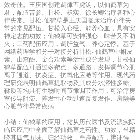
效奇佳。王庆国创建调律五虎汤，以仙鹤草为
君，配伍苦参、甘松、枳实、徐长卿治疗各种心
律失常。甘松-仙鹤草是王庆国临床治疗心律失
常的常见配伍。甘松入心经、能养心血，具有安
神定志的功效；仙鹤草可安神强心，味苦又不助
火；二药配伍应用，调肝益气、养心定悸。基于
网络药理学和分子对接分析甘松- 仙鹤草中槲皮
素、山柰酚、金合欢素等活性成分发现，甘松仙
鹤草配伍可通过多靶点、多通路，发挥调节心肌
离子通道、抗炎症、抗氧化应激等作用。现代药
理研究表明仙鹤草提取物及其成分水溶性多糖、
鞣质等均具有生物时间节律调节作用，可治疗房
室传导阻滞、阵发性心动过速反复发作、房颤等
心脏节律异常疾病。
小结：仙鹤草的应用，需从历代医书及流派实际
临床应用中全面了解仙鹤草之药性、功效，当精
晓其四气五味、归经功效，严谨配伍，辨证得