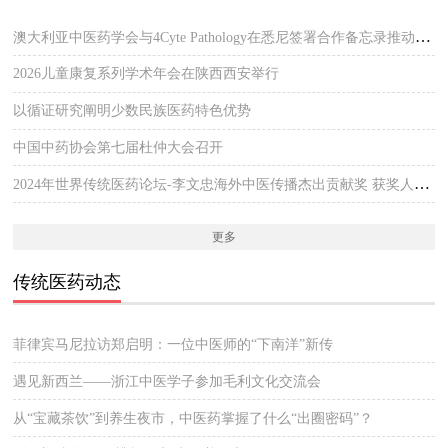
澳大利亚中医药学会与4Cyte Pathology在悉尼签署合作备忘录推动中医临床与现代病理检测协作 开启澳大利亚中医专业发展新篇章
2026儿童康复系列学术年会在陕西西安举行
以循证研究阐明少数民族医药特色优势
中国中药协会第七届杜仲大会召开
2024年世界传统医药论坛-李文忠海外中医传播杰出贡献奖 获奖人员公示
更多
传统医药动态
菲律宾马尼拉访郑启明：一位中医师的“下南洋”新传
遇见新西兰——浙江中医学子参加毛利文化交流会
从“宝藏茶饮”到养生夜市，中医药掌握了什么“出圈密码”？