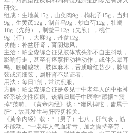
年，对感染性疾病和内科疑难杂症的诊治有深入
研究。
组成：生地黄15g，山萸肉9g，枸杞子15g，当归
9g，生黄芪12g，制首乌9g，炒白芍12g，牡蛎
18g（先煎），制鳖甲12g（先煎），桃仁
9g（打），天麻9g，丹参12g。
功能：补益肝肾，育阴熄风。
主治：帕金森综合征见肢体或头部不自主抖动，
影响行走，甚至有痉挛扭动样动作，或伴头晕耳
鸣、腰腿酸软、肢体麻木，舌质暗红苔少，脉细
弦或沉细弦，属肝肾不足证者。
用法：每日1剂，常法煎服。
方解：帕金森综合征是多见于中老年人的中枢神
经系统变性疾病。该病归属于中医学“颤振”“震
掉”范畴。《黄帝内经》载：“诸风掉眩，皆属于
肝”，故其发生与肝密切相关。
《黄帝内经》载：“（男子）七八，肝气衰，筋
不能动。”中老年人气血渐亏，加之操持辛劳，