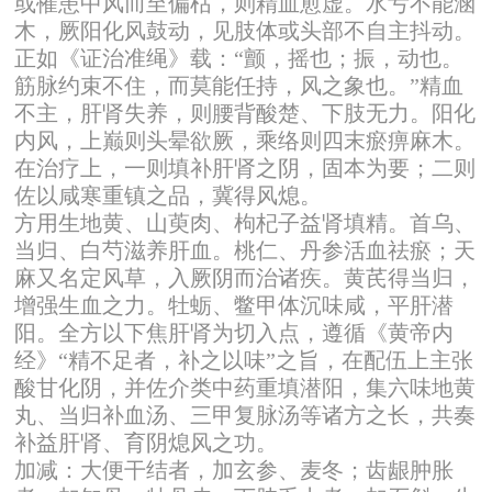
或罹患中风而至偏枯，则精血愈虚。水亏不能涵
木，厥阳化风鼓动，见肢体或头部不自主抖动。
正如《证治准绳》载：“颤，摇也；振，动也。
筋脉约束不住，而莫能任持，风之象也。”精血
不主，肝肾失养，则腰背酸楚、下肢无力。阳化
内风，上巅则头晕欲厥，乘络则四末瘀痹麻木。
在治疗上，一则填补肝肾之阴，固本为要；二则
佐以咸寒重镇之品，冀得风熄。
方用生地黄、山萸肉、枸杞子益肾填精。首乌、
当归、白芍滋养肝血。桃仁、丹参活血祛瘀；天
麻又名定风草，入厥阴而治诸疾。黄芪得当归，
增强生血之力。牡蛎、鳖甲体沉味咸，平肝潜
阳。全方以下焦肝肾为切入点，遵循《黄帝内
经》“精不足者，补之以味”之旨，在配伍上主张
酸甘化阴，并佐介类中药重填潜阳，集六味地黄
丸、当归补血汤、三甲复脉汤等诸方之长，共奏
补益肝肾、育阴熄风之功。
加减：大便干结者，加玄参、麦冬；齿龈肿胀