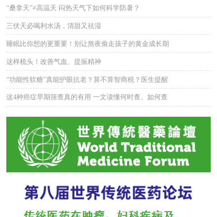
“桑拿天”≠高温天 闷热天气下如何科学防暑？
三伏天必喝利水汤，清甜又祛湿
睡眠比你想的更重要！别让熬夜偷走孩子的黄金成长期
这样梳头！改善气血、提振精神
“功能性软糖”真能护眼抗老？算不算智商税？医生提醒
这4种癌症早期筛查真的有用 一文读懂何时查、如何查