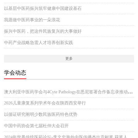
以基层中医药振兴筑牢健康中国建设基石
我愿做中医药事业的一朵浪花
振兴中医药，把这件民族复兴的大事做好
中药产业战略急需人才培养创新实践
更多
学会动态
澳大利亚中医药学会与4Cyte Pathology在悉尼签署合作备忘录推动中医临床与现代病理检测协作 开启澳大利亚中医专业发展新篇章
2026儿童康复系列学术年会在陕西西安举行
以循证研究阐明少数民族医药特色优势
中国中药协会第七届杜仲大会召开
2024年世界传统医药论坛-李文忠海外中医传播杰出贡献奖 获奖人员公示