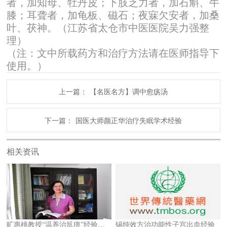
者，加知母、牡丹皮；下肢乏力者，加石斛、牛
膝；耳聋者，加龟板、磁石；夜寐欠安者，加桑
叶、茯神。（江苏省太仓市中医医院吴力强整
理）
（注：文中所载药方和治疗方法请在医师指导下
使用。）
上一篇：
【名医名方】调中愈疡汤
下一篇：
国医大师颜正华治疗失眠学术经验
相关资讯
旷惠桃教授“温养治尪痹”经验浅释
锡纯效方治功能性子宫出血经验