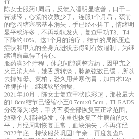
行。
陈女士服药1周后，反馈入睡明显改善，口干口
苦减轻，心慌的次数少了。连服1个月后，颈前
的憋闷堵塞感基本消失，手已经不抖了，情绪明
显平稳许多，不再动辄发火，复查甲功T3、T4
下降约40%。这1个月的治疗，结节的局部压迫
症状和甲亢的全身亢进状态得到有效遏制，为继
续消瘤赢得了信心。
服药满3个疗程，休息间隙调整方药，因甲亢之
火已消大半，她舌质转淡，脉象弦数已缓，所以
去掉知母、黄柏，恐久用苦寒伤胃，加白术12g
健脾护中，继续软坚消瘿。
2021年10月，陈女士复查甲状腺彩超，那枚最大
的1.8cm结节已经缩小至0.7cm×0.5cm，TI-RADS
分级降为3类，甲功五项全部恢复至正常范围。
她整个人精神焕发，体重也恢复了生病前的水
平，月经周期恢复正常，血块消失，不再痛经。
2022年底，持续服药巩固1年余，再度复查B