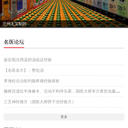
兰州太宝制药
名医论坛
崔应珉活用温胆汤临证经验
【名医名方】：赞化汤
李海松论治前列腺疼痛经验探析
脑梗后遗症半身麻木、活动不利伴头晕，国医大师专方黄芪虫藤饮的实战医案
三叉神经痛方（国医大师郭子光经验方）
更多