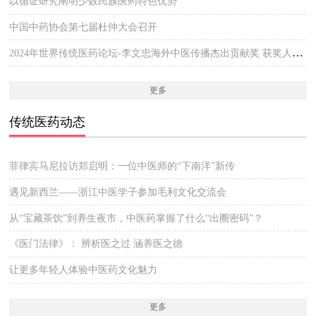
以循证研究阐明少数民族医药特色优势
中国中药协会第七届杜仲大会召开
2024年世界传统医药论坛-李文忠海外中医传播杰出贡献奖 获奖人员公示
更多
传统医药动态
菲律宾马尼拉访郑启明：一位中医师的“下南洋”新传
遇见新西兰——浙江中医学子参加毛利文化交流会
从“宝藏茶饮”到养生夜市，中医药掌握了什么“出圈密码”？
《医门法律》： 辨析医之过 涵养医之德
让更多年轻人体验中医药文化魅力
更多