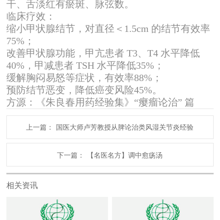
干、舌淡红有瘀斑、脉弦数。
临床疗效：
缩小甲状腺结节，对直径＜1.5cm 的结节有效率
75%；
改善甲状腺功能，甲亢患者 T3、T4 水平降低
40%，甲减患者 TSH 水平降低35%；
缓解胸闷易怒等症状，有效率88%；
预防结节恶变，降低癌变风险45%。
方源：《朱良春用药经验集》“瘿瘤论治” 篇
上一篇：
国医大师卢芳教授从脾论治类风湿关节炎经验
下一篇：
【名医名方】调中愈疡汤
相关资讯