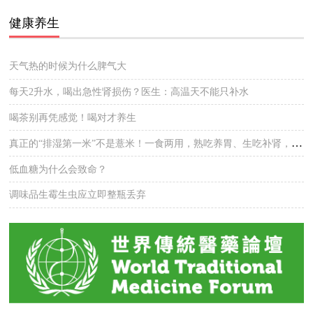
健康养生
天气热的时候为什么脾气大
每天2升水，喝出急性肾损伤？医生：高温天不能只补水
喝茶别再凭感觉！喝对才养生
真正的“排湿第一米”不是薏米！一食两用，熟吃养胃、生吃补肾，湿气悄悄排干净
低血糖为什么会致命？
调味品生霉生虫应立即整瓶丢弃