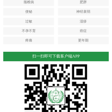
颈椎病
肥胖
便秘
神经衰弱
过敏
湿疹
不孕不育
癌症
疼痛
更年期
扫一扫即可下载客户端APP