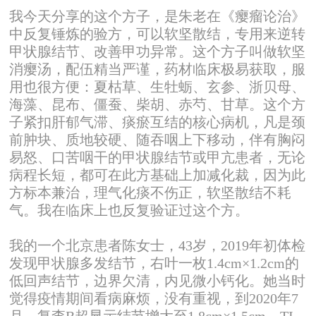
我今天分享的这个方子，是朱老在《瘿瘤论治》
中反复锤炼的验方，可以软坚散结，专用来逆转
甲状腺结节、改善甲功异常。这个方子叫做软坚
消瘿汤，配伍精当严谨，药材临床极易获取，服
用也很方便：夏枯草、生牡蛎、玄参、浙贝母、
海藻、昆布、僵蚕、柴胡、赤芍、甘草。这个方
子紧扣肝郁气滞、痰瘀互结的核心病机，凡是颈
前肿块、质地较硬、随吞咽上下移动，伴有胸闷
易怒、口苦咽干的甲状腺结节或甲亢患者，无论
病程长短，都可在此方基础上加减化裁，因为此
方标本兼治，理气化痰不伤正，软坚散结不耗
气。我在临床上也反复验证过这个方。
我的一个北京患者陈女士，43岁，2019年初体检
发现甲状腺多发结节，右叶一枚1.4cm×1.2cm的
低回声结节，边界欠清，内见微小钙化。她当时
觉得疫情期间看病麻烦，没有重视，到2020年7
月，复查B超显示结节增大至1.8cm×1.5cm，TI-