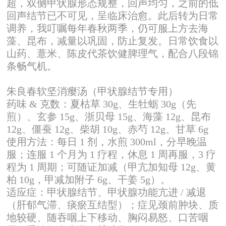
超，双侧甲状腺形态规整，回声均匀，之前的低
回声结节已不可见，呈临床治愈。此后转为日常
调养，我叮嘱每年春秋两季，仍可服上方去海
藻、昆布，减量以巩固，防止复发。日常饮食以
山药、薏米、陈皮代茶饮健脾理气，配合八段锦
条畅气机。
朱良春软坚消瘿汤（甲状腺结节专用）
药味 & 克数：夏枯草 30g、生牡蛎 30g（先
煎）、玄参 15g、浙贝母 15g、海藻 12g、昆布
12g、僵蚕 12g、柴胡 10g、赤芍 12g、甘草 6g
使用方法：每日 1 剂，水煎 300ml，分早晚温
服；连服 1 个月为 1 疗程，休息 1 周再服，3 疗
程为 1 周期；可随证加减（甲亢加知母 12g、黄
柏 10g，甲减加附子 6g、干姜 5g）。
适应症：甲状腺结节、甲状腺功能亢进 / 减退
（肝郁气滞、痰瘀互结型）；症见颈前肿块、质
地较硬、随吞咽上下移动、胸闷易怒、口苦咽