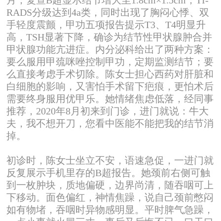
RADS分级达到4a类，同时出现了胸闷心悸、双
手轻度震颤，甲功五项报告提示T3、T4明显升
高，TSH显著下降，确诊为结节性甲状腺肿合并
甲状腺功能亢进症。内分泌科给出了两种方案：
要么服用甲巯咪唑控制甲功，定期监测结节；要
么直接考虑手术切除。陈女士担心西药对肝脏和
白细胞的影响，又害怕手术留下疤痕，更怕术后
需要终身服用优甲乐。她情绪焦虑低落，经同事
推荐，2020年8月初来到门诊，进门就说：牛大
夫，我不想开刀，您看中医能不能把我的结节消
掉。
初诊时，陈女士坐立不安，语速急促，一进门就
反复展示手机里存的B超报告。她颈前右侧可触
到一枚肿块，质地偏硬，边界尚清，随吞咽可上
下移动。面色偏红，神情焦躁，说自己颈前憋闷
如有物堵，吞咽时异物感明显。平时脾气急躁，