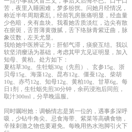
一点小事就火冒三丈，事后又后悔不已。口干口
苦，夜里入睡困难，梦多纷扰。问她月经情况，
称近半年周期紊乱，经前乳房胀痛明显，经血量
少色暗，夹有血块。我看她舌质淡红，边尖有散
在瘀斑，舌苔薄黄微腻，舌下络脉青紫迂曲，脉
象弦数，左关尤显。
我给她中医辨证为：肝郁气滞，痰瘀互结。我以
软坚消瘿汤为基础，考虑其甲亢见证明显，加入
知母、黄柏。处方如下：
夏枯草30g、生牡蛎30g（先煎）、玄参15g、浙
贝母15g、海藻12g、昆布12g、僵蚕12g、柴胡
10g、赤芍12g、知母12g、黄柏10g、甘草6g。每
日1剂，生牡蛎先煎30分钟，余药浸泡后同煎，
取汁300ml，分早晚温服。
同时嘱咐她：调畅情志是第一位的，遇事多深呼
吸，少钻牛角尖。忌食海带、紫菜等高碘食物，
辛辣刺激之物也要避免。每晚用热水泡脚引火下