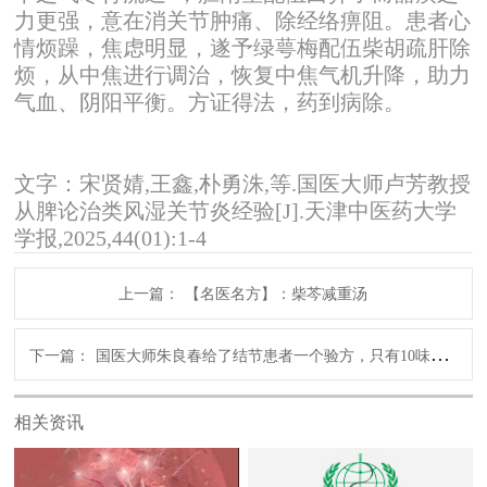
力更强，意在消关节肿痛、除经络痹阻。患者心
情烦躁，焦虑明显，遂予绿萼梅配伍柴胡疏肝除
烦，从中焦进行调治，恢复中焦气机升降，助力
气血、阴阳平衡。方证得法，药到病除。
文字：宋贤婧,王鑫,朴勇洙,等.国医大师卢芳教授
从脾论治类风湿关节炎经验[J].天津中医药大学
学报,2025,44(01):1-4
上一篇：
【名医名方】：柴芩减重汤
下一篇：
国医大师朱良春给了结节患者一个验方，只有10味药，已救了很多人，尤其是女性。
相关资讯