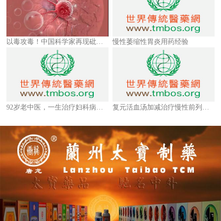
以毒攻毒！中国科学家再现砒霜抗癌神威！
慢性萎缩性胃炎用药经验
92岁老中医，一生治疗妇科病的经验
复元活血汤加减治疗慢性前列腺炎气滞血瘀证疗效观察