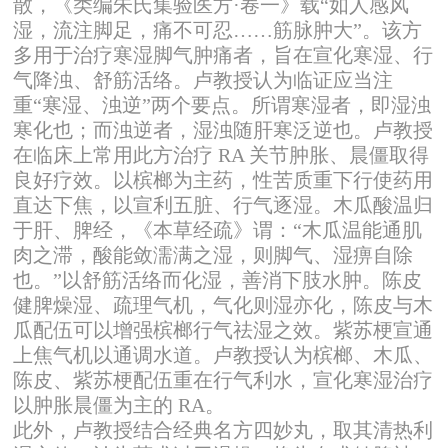
散，《类编朱氏集验医方·卷一》载“如人感风
湿，流注脚足，痛不可忍……筋脉肿大”。该方
多用于治疗寒湿脚气肿痛者，旨在宣化寒湿、行
气降浊、舒筋活络。卢教授认为临证应当注
重“寒湿、浊逆”两个要点。所谓寒湿者，即湿浊
寒化也；而浊逆者，湿浊随肝寒泛逆也。卢教授
在临床上常用此方治疗 RA 关节肿胀、晨僵取得
良好疗效。以槟榔为主药，性苦质重下行使药用
直达下焦，以宣利五脏、行气逐湿。木瓜酸温归
于肝、脾经，《本草经疏》谓：“木瓜温能通肌
肉之滞，酸能敛濡满之湿，则脚气、湿痹自除
也。”以舒筋活络而化湿，善消下肢水肿。陈皮
健脾燥湿、疏理气机，气化则湿亦化，陈皮与木
瓜配伍可以增强槟榔行气祛湿之效。紫苏梗宣通
上焦气机以通调水道。卢教授认为槟榔、木瓜、
陈皮、紫苏梗配伍重在行气利水，宣化寒湿治疗
以肿胀晨僵为主的 RA。
此外，卢教授结合经典名方四妙丸，取其清热利