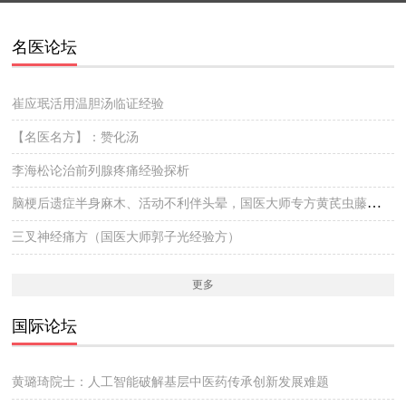
名医论坛
崔应珉活用温胆汤临证经验
【名医名方】：赞化汤
李海松论治前列腺疼痛经验探析
脑梗后遗症半身麻木、活动不利伴头晕，国医大师专方黄芪虫藤饮的实战医案
三叉神经痛方（国医大师郭子光经验方）
更多
国际论坛
黄璐琦院士：人工智能破解基层中医药传承创新发展难题