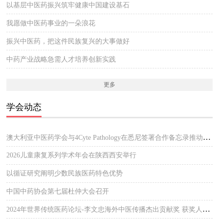
以基层中医药振兴筑牢健康中国建设基石
我愿做中医药事业的一朵浪花
振兴中医药，把这件民族复兴的大事做好
中药产业战略急需人才培养创新实践
更多
学会动态
澳大利亚中医药学会与4Cyte Pathology在悉尼签署合作备忘录推动中医临床与现代病理检测协作 开启澳大利亚中医专业发展新篇章
2026儿童康复系列学术年会在陕西西安举行
以循证研究阐明少数民族医药特色优势
中国中药协会第七届杜仲大会召开
2024年世界传统医药论坛-李文忠海外中医传播杰出贡献奖 获奖人员公示