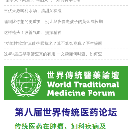
三伏天必喝利水汤，清甜又祛湿
睡眠比你想的更重要！别让熬夜偷走孩子的黄金成长期
这样梳头！改善气血、提振精神
“功能性软糖”真能护眼抗老？算不算智商税？医生提醒
这4种癌症早期筛查真的有用 一文读懂何时查、如何查