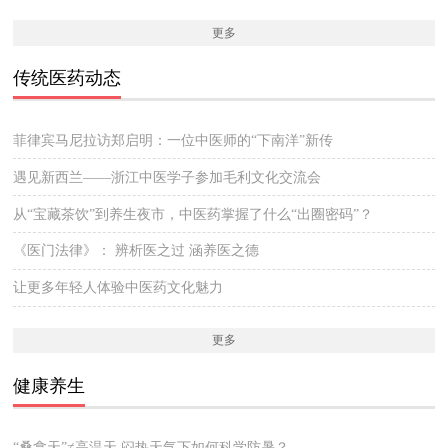
更多
传统医药动态
菲律宾马尼拉访郑启明：一位中医师的“下南洋”新传
遇见新西兰——浙江中医学子参加毛利文化交流会
从“宝藏茶饮”到养生夜市，中医药掌握了什么“出圈密码”？
《医门法律》： 辨析医之过 涵养医之德
让更多年轻人体验中医药文化魅力
更多
健康养生
“桑拿天”≠高温天 闷热天气下如何科学防暑？