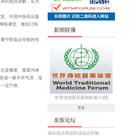
证用药指导讲解，实为
室、中国中医药出版
的网络课堂、微信订阅
新闻联播
重中医临证经验的传
其次是腋窝、腹股沟淋
之形成一般不外气滞、湿
有一定疗效。
世界传统医药新闻联播154期
更多
名医论坛
崔应珉活用温胆汤临证经验