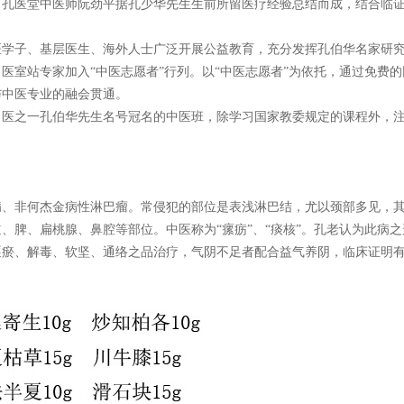
，孔医堂中医师阮劲平据孔少华先生生前所留医疗经验总结而成，结合临
子、基层医生、海外人士广泛开展公益教育，充分发挥孔伯华名家研究
医室站专家加入“中医志愿者”行列。以“中医志愿者”为依托，通过免费
与中医专业的融会贯通。
之一孔伯华先生名号冠名的中医班，除学习国家教委规定的课程外，注
病、非何杰金病性淋巴瘤。常侵犯的部位是表浅淋巴结，尤以颈部多见，
、脾、扁桃腺、鼻腔等部位。中医称为“瘰疬”、“痰核”。孔老认为此病
逐瘀、解毒、软坚、通络之品治疗，气阴不足者配合益气养阴，临床证明