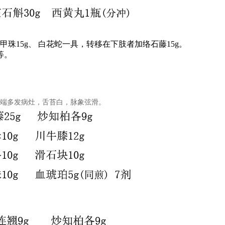
山甲珠15g、 白花蛇一具，转移在下肢者加络石藤15g。
等。
上端多发病灶，舌苔白，脉象弦滑。