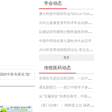
学会动态
澳大利亚中医药学会与4Cyte Pathology在悉尼签署合作备忘录推动中医临床与现代病理检测协作 开启澳大利亚中医专业发展新篇章
2026儿童康复系列学术年会在陕西西安举行
以循证研究阐明少数民族医药特色优势
中国中药协会第七届杜仲大会召开
2024年世界传统医药论坛-李文忠海外中医传播杰出贡献奖 获奖人员公示
更多
传统医药动态
国的中医专家说“能”
菲律宾马尼拉访郑启明：一位中医师的“下南洋”新传
遇见新西兰——浙江中医学子参加毛利文化交流会
从“宝藏茶饮”到养生夜市，中医药掌握了什么“出圈密码”？
《医门法律》： 辨析医之过 涵养医之德