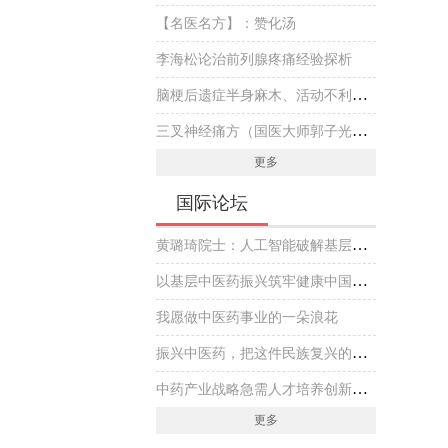
【名医名方】：赞化汤
李海松论治前列腺疼痛经验探析
脑梗后遗症半身麻木、活动不利伴头晕，国医大师专方黄芪虫藤饮的实战医案
三叉神经痛方（国医大师郭子光经验方）
更多
国际论坛
黄璐琦院士：人工智能破解基层中医药传承创新发展难题
以基层中医药振兴筑牢健康中国建设基石
我愿做中医药事业的一朵浪花
振兴中医药，把这件民族复兴的大事做好
中药产业战略急需人才培养创新实践
更多