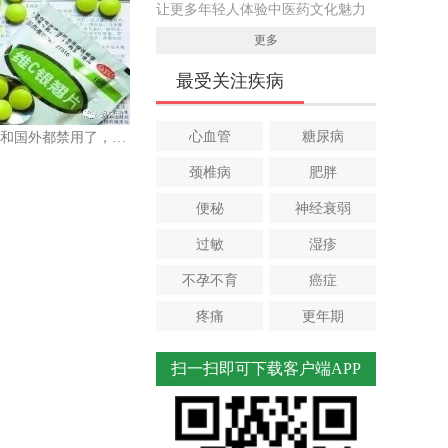
让更多年轻人体验中医药文化魅力
更多
最受关注疾病
心血管
糖尿病
这些药物在香港和国外都禁用了，你还在当常备药
颈椎病
肥胖
便秘
神经衰弱
过敏
湿疹
不孕不育
癌症
疼痛
更年期
扫一扫即可下载客户端APP