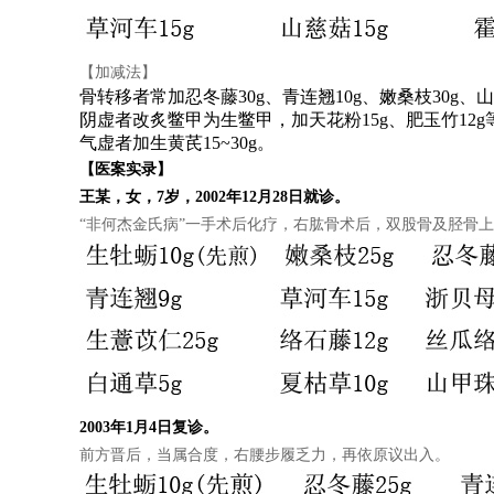
【加减法】
骨转移者常加忍冬藤30g、青连翘10g、嫩桑枝30g、
阴虚者改炙鳖甲为生鳖甲，加天花粉15g、肥玉竹12g
气虚者加生黄芪15~30g。
【医案实录】
王某，女，7岁，2002年12月28日就诊。
“非何杰金氏病”一手术后化疗，右肱骨术后，双股骨及胫骨
2003年1月4日复诊。
前方晋后，当属合度，右腰步履乏力，再依原议出入。