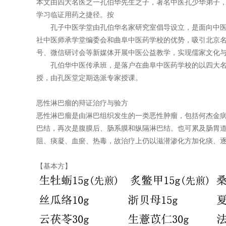
本文由四大名医之一孔伯华先生之子，著名中医孔少华弟子
学习临证用药之捷径。按
孔子中医学堂由孔伯华名家研究室倡导设立，是面向中医学
社中医师承学堂编委会和曲阜中医药学校的优势，吸引北京名
号、微信研讨会等新媒体开展中医公益教学，实现儒家文化
孔伯华中医传承班，是落户在曲阜中医药学校的以四大名医
授，由孔医堂定期选派专家授课。
恶性淋巴瘤的辩证治疗与验方
恶性淋巴瘤是由淋巴组织发生的一类恶性肿瘤，包括何杰金
巴结，再次是腹膜后、肠系膜和纵隔淋巴结。也可累及肠胃道
阻、痰凝、血瘀、热毒，故治疗上仍以滋潜渗化方加化痰、
【基本方】