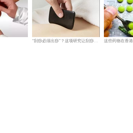
“刮痧必须出痧”？这项研究让刮痧走向规范化