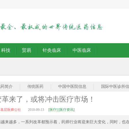
科技
贸易
针灸临床
中医临床
成药简介
传统医药
中国中医院信息
国际中医诊所
变革来了，或将冲击医疗市场！
：基层医师公社
2018-09-13
[医疗] [医疗资讯]
遇越来越多，一系列改革都预示着，药师行业将迎来巨大变化，同时，也