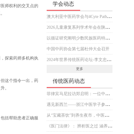
学会动态
与医师权利的交叉点的
题。
澳大利亚中医药学会与4Cyte Pathology在悉尼签署合作备忘录推动中医临床与现代病理检测协作 开启澳大利亚中医专业发展新篇章
2026儿童康复系列学术年会在陕西西安举行
以循证研究阐明少数民族医药特色优势
中国中药协会第七届杜仲大会召开
训，探索药师多机构执
2024年世界传统医药论坛-李文忠海外中医传播杰出贡献奖 获奖人员公示
更多
传统医药动态
，但这个指令一出，药
提升。
菲律宾马尼拉访郑启明：一位中医师的“下南洋”新传
遇见新西兰——浙江中医学子参加毛利文化交流会
从“宝藏茶饮”到养生夜市，中医药掌握了什么“出圈密码”？
，包括帮助患者正确服
《医门法律》： 辨析医之过 涵养医之德