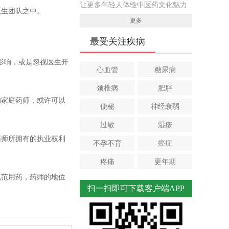
让更多年轻人体验中医药文化魅力
医生团队之中。
更多
最受关注疾病
影响，或是忽视医生开
心血管
糖尿病
颈椎病
肥胖
的家庭药师，或许可以
便秘
神经衰弱
过敏
湿疹
药师所拥有的执业权利
不孕不育
癌症
疼痛
更年期
规范用药，药师的地位
扫一扫即可下载客户端APP