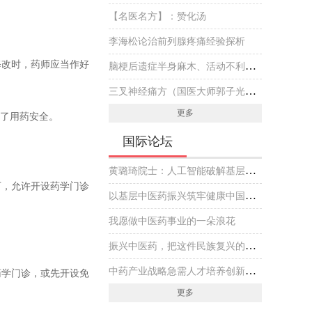
【名医名方】：赞化汤
。
李海松论治前列腺疼痛经验探析
修改时，药师应当作好
脑梗后遗症半身麻木、活动不利伴头晕，国医大师专方黄芪虫藤饮的实战医案
三叉神经痛方（国医大师郭子光经验方）
更多
障了用药安全。
国际论坛
黄璐琦院士：人工智能破解基层中医药传承创新发展难题
下，允许开设药学门诊
以基层中医药振兴筑牢健康中国建设基石
我愿做中医药事业的一朵浪花
振兴中医药，把这件民族复兴的大事做好
中药产业战略急需人才培养创新实践
药学门诊，或先开设免
更多