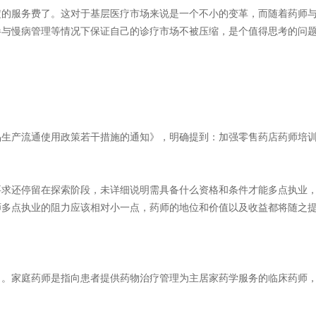
定的服务费了。这对于基层医疗市场来说是一个不小的变革，而随着药师
参与慢病管理等情况下保证自己的诊疗市场不被压缩，是个值得思考的问
品生产流通使用政策若干措施的通知》，明确提到：加强零售药店药师培
要求还停留在探索阶段，未详细说明需具备什么资格和条件才能多点执业
师多点执业的阻力应该相对小一点，药师的地位和价值以及收益都将随之
了。家庭药师是指向患者提供药物治疗管理为主居家药学服务的临床药师