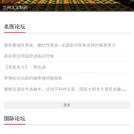
兰州太宝制药
名医论坛
慢性萎缩性胃炎、糜烂性胃炎--全国名中医单兆伟护膜养胃方
崔应珉活用温胆汤临证经验
【名医名方】：赞化汤
李海松论治前列腺疼痛经验探析
脑梗后遗症半身麻木、活动不利伴头晕，国医大师专方黄芪虫藤饮的实战医案
更多
国际论坛