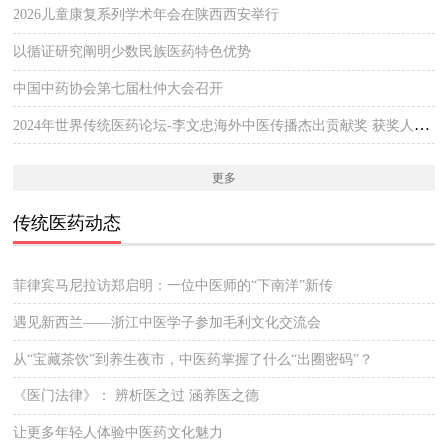
2026儿童康复系列学术年会在陕西西安举行
以循证研究阐明少数民族医药特色优势
中国中药协会第七届杜仲大会召开
2024年世界传统医药论坛-李文忠海外中医传播杰出贡献奖 获奖人员公示
更多
传统医药动态
菲律宾马尼拉访郑启明：一位中医师的“下南洋”新传
遇见新西兰——浙江中医学子参加毛利文化交流会
从“宝藏茶饮”到养生夜市，中医药掌握了什么“出圈密码”？
《医门法律》： 辨析医之过 涵养医之德
让更多年轻人体验中医药文化魅力