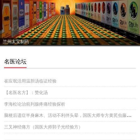
兰州太宝制药
名医论坛
崔应珉活用温胆汤临证经验
【名医名方】：赞化汤
李海松论治前列腺疼痛经验探析
脑梗后遗症半身麻木、活动不利伴头晕，国医大师专方黄芪虫藤饮的实战医案
三叉神经痛方（国医大师郭子光经验方）