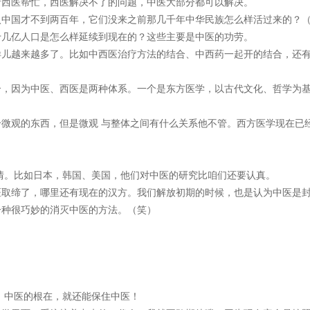
请西医帮忙，西医解决不了的问题，中医大部分都可以解决。
入中国才不到两百年，它们没来之前那几千年中华民族怎么样活过来的？
十几亿人口是怎么样延续到现在的？这些主要是中医的功劳。
样儿越来越多了。比如中西医治疗方法的结合、中西药一起开的结合，还
合，因为中医、西医是两种体系。一个是东方医学，以古代文化、哲学为
微观的东西，但是微观 与整体之间有什么关系他不管。西方医学现在已
情。比如日本，韩国、美国，他们对中医的研究比咱们还要认真。
医取缔了，哪里还有现在的汉方。我们解放初期的时候，也是认为中医是
一种很巧妙的消灭中医的方法。（笑）
。
，中医的根在，就还能保住中医！