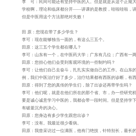
李 可：民间可能还有坚持中医的人。但是就是从这个正规
学校啊，理论和临床都分开——讲课的是教授，哇啦哇啦，
但是中医用这个方法那绝对失败！
田 原：您现在带了多少学生？
李可：现在能够独当一面的，有这么三五个。
田原：这三五个学生都在哪儿？
李可：山东有一个，在中医药大学；广东有几位；广西有一
田原：您担心他们会受到客观环境的一些制约吗？
李可：让他们自己去奋斗，扎扎实实做自己的工作。在山东
例，我们中医治疗好了多少，治疗结果都有西医的诊断，有
田原：得到了您的真传的学生们，除了出诊还再带学生吗？
李可：他们呢，就是在他们所在的那个省、市，办一些研究
要是诚心诚意学习中医的，我都会带一段时间。但是坚持学
有破釜沉舟的决心。
田原：您身边有多少学生跟您出诊？
李可：没有。我最近很少看病。
田原：我曾采访过一位满医，他有门绝技，针特别长，最长