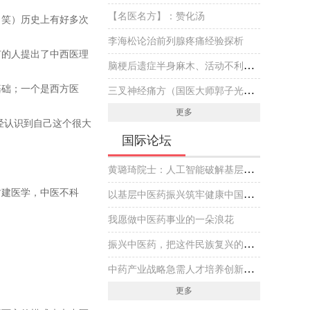
【名医名方】：赞化汤
（笑）历史上有好多次
李海松论治前列腺疼痛经验探析
有的人提出了中西医理
脑梗后遗症半身麻木、活动不利伴头晕，国医大师专方黄芪虫藤饮的实战医案
基础；一个是西方医
三叉神经痛方（国医大师郭子光经验方）
更多
经认识到自己这个很大
国际论坛
黄璐琦院士：人工智能破解基层中医药传承创新发展难题
封建医学，中医不科
以基层中医药振兴筑牢健康中国建设基石
我愿做中医药事业的一朵浪花
振兴中医药，把这件民族复兴的大事做好
中药产业战略急需人才培养创新实践
更多