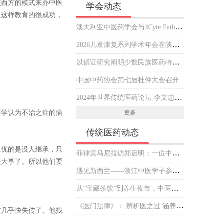
照西方的模式来办中医
学会动态
是这样教育的很成功，
澳大利亚中医药学会与4Cyte Pathology在悉尼签署合作备忘录推动中医临床与现代病理检测协作 开启澳大利亚中医专业发展新篇章
2026儿童康复系列学术年会在陕西西安举行
以循证研究阐明少数民族医药特色优势
中国中药协会第七届杜仲大会召开
2024年世界传统医药论坛-李文忠海外中医传播杰出贡献奖 获奖人员公示
医学认为不治之症的病
更多
传统医药动态
担忧的是没人继承，只
菲律宾马尼拉访郑启明：一位中医师的“下南洋”新传
是大事了。所以他们要
遇见新西兰——浙江中医学子参加毛利文化交流会
从“宝藏茶饮”到养生夜市，中医药掌握了什么“出圈密码”？
《医门法律》： 辨析医之过 涵养医之德
技几乎快失传了。他找