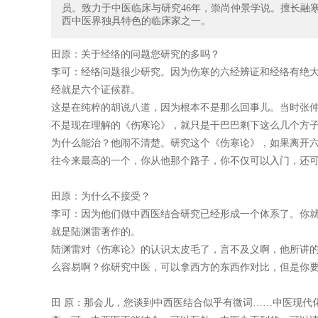
员。致力于中医临床与研究46年，崇尚仲景学说。擅长融
西中医界独具特色的临床家之一。
田原：关于经络的问题您研究的多吗？
李可：经络问题很少研究。因为伤寒的六经辨证和经络有绝
经就是六个证候群。
这是在纯粹的胡说八道，因为根本不是那么回事儿。当时张
不是现在理解的《伤寒论》，就只是干巴巴剩下这么几个方
为什么能治？他闹不清楚。研究这个《伤寒论》，如果离开
往今来最高的一个，你从他那个路子，你不仅可以入门，还
田原：为什么不接受？
李可：因为他们做中西医结合研究已经形成一个体系了。你
就是陆渊雷著作的。
陆渊雷对《伤寒论》的认识太皮毛了，言不及义啊，他所讲
么容易啊？你研究中医，可以拿西方的东西作对比，但是你
田 原：那会儿，您谈到中西医结合似乎有微词……中医现代