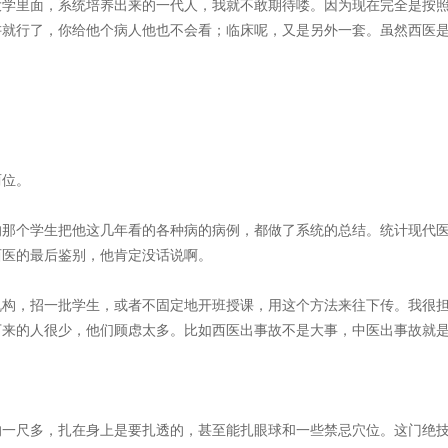
大学里面，系统培养出来的一代人，我就不敢期待喽。因为现在完全是按
讲就行了，你给他个病人他也不会看；临床呢，又是另外一套。虽然西医
两位。
的那个学生把他这几年看的各种病的病例，都做了系统的总结。统计现代
西医的最后鉴别，他肯定没话说啊。
机构，招一批学生，或者不固定地开班授课，用这个方法来往下传。我很
下来的人很少，他们顾虑太多。比如西医出事故不是大事，中医出事故就
的一尺多，扎在身上是要扎透的，甚至能扎眼球和一些禁忌穴位。这门绝