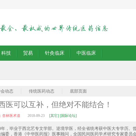
科技
贸易
针灸临床
中医临床
学会动态
传统医药动态
底部页面
西医可以互补，但绝对不能结合！
：杏林医术道
2018-09-23
[其它] [国际论坛]
30年，毕业于西北艺专文学部。逆境学医，经全省统考获中医大专学历。
邀编委，香港《中华医药报》医事顾问，全国民间医药学术研究专家委员