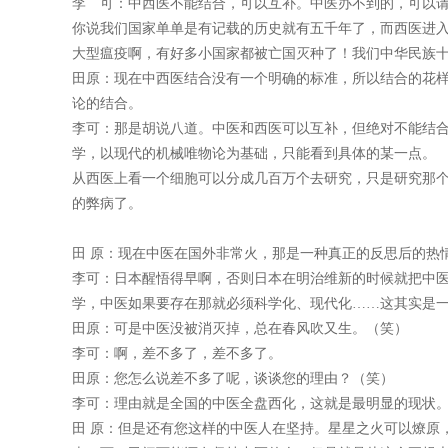
李 可：中西医不能结合，可以互补。中医办不到的，可以
你说我们国家单单是有记载的历史就有五千年了，而西医进
大型瘟疫啊，有好多小国家都被亡国灭种了！我们中华民族
田原：现在中西医结合没有一个明确的标准，所以结合的花
论的结合。
李可：那是胡说八道。中医和西医可以互补，但绝对不能结
学，以现代的机械唯物论为基础，只能看到具体的某一点。
从西医上看一个细胞可以分成几百万个去研究，只是研究那个
的弊病了。
田 原：现在中医在国外非常火，那是一种真正的反思后的热
李可：日本醒悟得早啊，否则日本在明治维新的时候就把中
学，中医如果要存在那就必须科学化、现代化……这其实是
田原：可是中医没被消灭掉，总在春风吹又生。（笑）
李可：啊，差不多了，差不多了。
田原：您怎么说差不多了呢，谈谈您的理由？（笑）
李可：理由就是全国的中医全盘西化，这就是最明显的现状
田 原：但是还有您这样的中医人在坚持。星星之火可以燎原