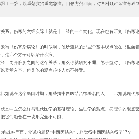
寒温于一炉，以重剂救治重危急症。自创方剂28首，对各科疑难杂症有独
大关系。伤寒的六经实际上就是十二经的一个简化。现在也有研究《伤寒
仲景写《伤寒杂病论》的时候啊，他所遵从的那些个基本观点他在书里面
子，这几个方子可以治什么病。
六经，离开脏腑之间的这个关系，那么你就研究不通。彭子益对于《伤寒
可以登堂入室。但是他的观点很多人都不接受。
就比如说在这个民国时期，那些搞中西医结合很著名的人……比如说现代
的就是中医怎么样与现代医学的基础理论、生理学的观点、病理学的观点
要把它们融合在一块那完全不可能。
化的战略里面，常说的就是“中西医结合”，您觉得中西医结合得了吗？