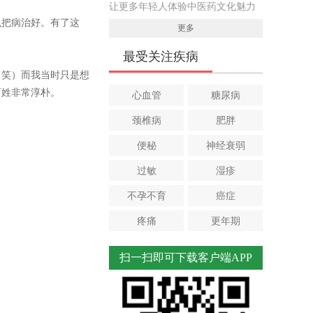
让更多年轻人体验中医药文化魅力
么把病治好。有了这
更多
最受关注疾病
（笑）而我当时只是想
百姓非常淳朴。
心血管
糖尿病
颈椎病
肥胖
便秘
神经衰弱
过敏
湿疹
不孕不育
癌症
疼痛
更年期
扫一扫即可下载客户端APP