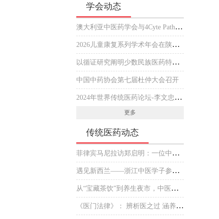
学会动态
澳大利亚中医药学会与4Cyte Pathology在悉尼签署合作备忘录推动中医临床与现代病理检测协作 开启澳大利亚中医专业发展新篇章
2026儿童康复系列学术年会在陕西西安举行
以循证研究阐明少数民族医药特色优势
中国中药协会第七届杜仲大会召开
2024年世界传统医药论坛-李文忠海外中医传播杰出贡献奖 获奖人员公示
更多
传统医药动态
菲律宾马尼拉访郑启明：一位中医师的“下南洋”新传
遇见新西兰——浙江中医学子参加毛利文化交流会
从“宝藏茶饮”到养生夜市，中医药掌握了什么“出圈密码”？
《医门法律》： 辨析医之过 涵养医之德