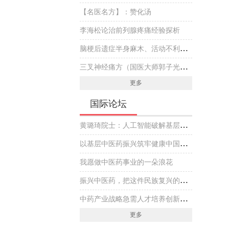
【名医名方】：赞化汤
李海松论治前列腺疼痛经验探析
脑梗后遗症半身麻木、活动不利伴头晕，国医大师专方黄芪虫藤饮的实战医案
三叉神经痛方（国医大师郭子光经验方）
更多
国际论坛
黄璐琦院士：人工智能破解基层中医药传承创新发展难题
以基层中医药振兴筑牢健康中国建设基石
我愿做中医药事业的一朵浪花
振兴中医药，把这件民族复兴的大事做好
中药产业战略急需人才培养创新实践
更多