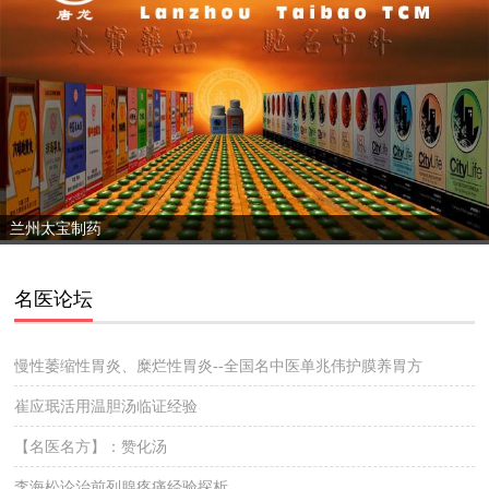
兰州太宝制药
名医论坛
慢性萎缩性胃炎、糜烂性胃炎--全国名中医单兆伟护膜养胃方
崔应珉活用温胆汤临证经验
【名医名方】：赞化汤
李海松论治前列腺疼痛经验探析