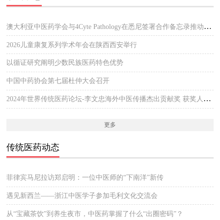
澳大利亚中医药学会与4Cyte Pathology在悉尼签署合作备忘录推动中医临床与现代病理检测协作 开启澳大利亚中医专业发展新篇章
2026儿童康复系列学术年会在陕西西安举行
以循证研究阐明少数民族医药特色优势
中国中药协会第七届杜仲大会召开
2024年世界传统医药论坛-李文忠海外中医传播杰出贡献奖 获奖人员公示
更多
传统医药动态
菲律宾马尼拉访郑启明：一位中医师的“下南洋”新传
遇见新西兰——浙江中医学子参加毛利文化交流会
从“宝藏茶饮”到养生夜市，中医药掌握了什么“出圈密码”？