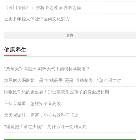
《医门法律》： 辨析医之过 涵养医之德
让更多年轻人体验中医药文化魅力
更多
健康养生
“桑拿天”≠高温天 闷热天气下如何科学防暑？
糖尿病人喝酸奶：是“控糖高手”还是“血糖刺客”？怎么喝才对
睡眠比你想的更重要！别让熬夜偷走孩子的黄金成长期
三伏天减重，怎样安全又高效
天天喝咖啡、奶茶，小心被这种病盯上
“睡觉把手举过头顶”，为什么能一觉到天亮