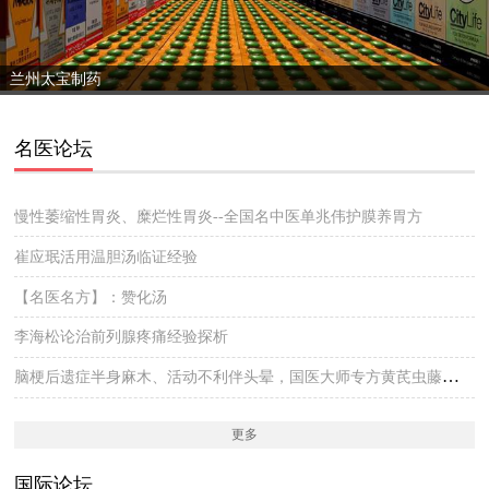
兰州太宝制药
名医论坛
慢性萎缩性胃炎、糜烂性胃炎--全国名中医单兆伟护膜养胃方
崔应珉活用温胆汤临证经验
【名医名方】：赞化汤
李海松论治前列腺疼痛经验探析
脑梗后遗症半身麻木、活动不利伴头晕，国医大师专方黄芪虫藤饮的实战医案
更多
国际论坛