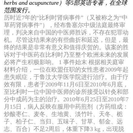
herbs and acupuncture）等5部英语专著，在全球
范围发行。
历时近7年的“比利时肾病事件”（又被称之为“中草药肾病事件”），经布鲁塞尔中级法庭最终审理，判决来自中国的中医师胜诉，不存在犯罪动机。尽管这结果来的有些曲折和延迟，但是，最终的结果是非常有意义和值得庆贺的。该案的胜诉对于中医药在比利时乃至整个欧洲未来的发展必将产生积极影响。 1 事件始末 根据相关庭审材料介绍，一位在欧盟任职的女性患者2009年起患失眠症，于鲁汶大学医学院进行治疗。由于疗效有限，患者于2009年11月6日至2010年6月底，至比利时一位中国中医师的诊所接受以针灸和部分中成药为主的治疗。2010年6月25日至2010年7月15日，病人反映在服用中药煎剂（方药组成：炒酸枣仁、麦冬、生地黄、淡竹叶、天冬、栀子、柏子仁、当归、五味子、甘草、郁金、远志、百合）不足2周后，体重下降3 kg，出现脱发、胃痛、食欲减退、腹胀等症状，遂自行停药。2010年8月，经家庭医生诊断为急性肾功能衰竭，并认为可能是中草药所致。2010年11月，经比利时肾病专家肾脏活检后确诊为“马兜铃酸导致的不可逆性肾病”，需要开始每日数次的肾透析治疗。这一病例事件在2011年1月21日汇报至比利时卫生和食品环境安全局，该局于2011年2月1日通知此病有95%的可能性是由于服用了含有马兜铃酸的中草药所致，并于2011年3月9日明确提出了是马兜铃酸引起。期间患者于2011年1月17日向警察局报案。根据病人向比利时媒体透漏得知，该病人于2013年夏将一侧坏死的肾脏摘除，并做了肾移植，同时另外一侧肾脏也由于同样原因患上肾癌，计划于2015年1月行肾移植。 在一审庭审辩论过程中，控方出示医生出具的相关肾病证明，检察官则出示了一份受法庭指定的、由鲁汶大学毒理学家Tytgat教授出具的检验报告，证明在送检一包含有上述中草药中检测到马兜铃酸成分，而在同时送检的另外3份也是患者从中医师处得到的中成药丸片剂，没有检测出这个成分，据此，控检方强有力地指控中国中医师对这件马兜铃酸中毒肾病事件负有不可推卸的责任，要求根据刑法第421条判处有期徒刑1年。此外，控检方提出索要高额赔偿并取消该中医医生的行医资格等要求。比利时媒体也跟踪报道了开庭庭审过程。从多家当地媒体报道来看，舆论偏向于控检方，既配上了照片，又有诸如“施毒者可被判入狱——患者由于草药摘除两个肾脏”[1]，“针灸师使用有毒草药可被判入狱”[2]，等等吸引眼球的标题，都对事件产生了舆论效应[3-4]。 比利时鲁汶法庭于2015年1月23日对此案进行了公开审理，列举了大量中国中医师的犯罪事实，如中国中医师知道购自英国伦敦的中药商曾有过因马兜铃酸事件被法庭判罚的在案记录，且知道这些中草药可能含有马兜铃酸或者被其污染，仍给病人服用，在病人反映服药不适，并出现了一些马兜铃酸中毒症状之后无动于衷，最终导致患者发生肾衰。法医已经证实患者患病时间与服用中草药的时间是相吻合的。所以，中国中医师犯罪事实确凿，极其严重，对无辜患者造成严重伤害，故判处中国中医师有期徒刑1年，缓刑3年，并附带一些其它惩罚和民事赔款。 从公布的一审判决书来看，法官对于该事件的判决具有比较明显的倾向性，因为判决书中基本上采用了控检方的证词和指责，而对于辩方律师的申诉和当事中医师的辩解基本没有被采用和信任，当事中医师对一审判决书存在诸多质疑。比如，明明当事人从英国订购了这批中草药，也具备订单和正式原始发票，在时间和内容上也吻合一致，并由辩护律师出示给了法庭，可是，在判决书中却出现了“当事医生对事件没有足够的认识，订药没有订单和发票，仅仅是通过电话订药，而且在收到订单时没有对所订中草药进行必要检查和确认就直接给病人服用。”此外，早于该事件数年前这家英国中草药公司发生的事件也被再次提及，当时这家正式注册的英国中草药公司收到通知规定，已经将可能含有马兜铃酸的龙胆泻肝丸做了仓库封存，停止对外销售，可是却被相关部门查获，并以该成药没有及时销毁为由上诉法庭，被罚款500多英镑。控方律师以此证明这家英国中药公司声誉不好，有不良资质记录，继而上升为该公司曾经也发生过马兜铃酸事件。而这些一面之词却被一审法庭采纳，作为犯罪证据。客观地讲，这两件事时间跨度上有数年之久，英国执法与判案也与本次事件没有因果关系。 另外的疑点还在对于患者处理的过程。尽管庭审中当事中医师在反驳控方指出的得知病情之后没有及时处理中指出，在服用中药近2周后，病人无任何不适，因此中医师继续向该英国中草药公司再次订货。如果病人当时就反映不适，中医师也不会贸然再给患者订货。随后患者反映不适，中医师立即嘱咐病人停药观察，并非患者自行停药。而一审的判决中却出现了中医师对患者服药出现的不良反应无动于衷的指责。 总之，上述来自控方的说辞都表现出当事中医师不负责任。 最关键的疑点还在于所有的检查报告和证明。家庭医生和法医在没有得到相关确凿证明之前为什么就得出患者的肾病是由于服用中草药导致的结论？肾病的产生可以由多种因素造成，所谓“中草药肾病”这一定义在学术界尚存争论，而先入为主的主观偏见对于整个事件的判断是不客观、不科学的。既然肾病学家得出的是“中草药肾病”这样一个结论，就需要有特别的依据支持这个结论，即在肾脏活检中找到马兜铃酸复合物，而缺少这个证据就不可能成立这个诊断。而且，在肾摘除之后的病理活检中检测到马兜铃酸复合物是最具说服力的证据之一，但是为什么辩方始终没有提供这个证明呢？缺乏这么重要的证据，法庭如何判定这就是“中草药肾病”的呢？ 至于鲁汶大学出示的在送检中草药中找到马兜铃酸的权威检测报告，既然使用了先进的高效液相色谱-二级管阵列检测、超快液相色谱-质谱检查方法，那么，根据这个结果自然就会得出定量分析的报告，并可以具体得出哪一味中草药含有马兜铃酸成分。无论是对患者还是对当事中医师，这份报告都是最关键的证据之一，必须具备科学性、准确性、客观性和可重复性原则，才经得起第三方的重复检验。令人遗憾的是这份权威报告上没有上述结果，却成为了法官判决支持当事中医师犯罪的有力证据。这里还必须指出的一个事实是，在鉴定马兜铃酸的过程中，人为的不当操作有时也会导致假阳性的出现，而为了证明不是人为的问题，只要重复实验就可证明，也就是说，在没有定量的前提下，极其细小的操作失误也会在草药标本中检测到马兜铃酸。 当事中医师最大的质疑在于量刑与处罚之间的本质区别。如果当事中医师有意违禁或者隐瞒使用禁药，那就如患者所指责的是明知故犯，属于犯罪行为。但是，如果是意外操作，或者是供货商供货出现的质量或是假冒伪劣产品，甚至所订购中草药被霉菌以及马兜铃酸污染，那最多只能算意外事故，应该追究供货商的责任，作为当事中医师也只能是属于民事纠纷，因为这个事件结果并非当事中医师可控范围，毕竟肉眼无法鉴定所订中草药是否含有马兜铃酸从而避免此事的发生。可是，判决结果却出乎意料之外。 一审的庭审中也出现了令人欣慰的一幕。由于控方无限夸大事件的性质，将其定性为一起明知故犯和刻意犯罪行为，主张法庭判处当事中医师的罪行，而当事中医师的医疗保险公司也借机推卸保险责任，但遭到了法官的拒绝。法官反驳保险公司的不担当行为，并判决他们需要支付保险金额。 2 往事回眸 布鲁塞尔肾病事件是偶然被发现的。事情的经过大致如下：1990—1992年，布鲁塞尔在短时间发生了多例年轻女性患有慢性间质性肾炎，从而引起了肾病科医生对流行病学的思考，因为从流行病学的角度来看，这类病人患病率不是很高。1989—1990年期间，每年有1例，1991年出现了3例，到了1992年上半年已经发生了6例病案。肾病科专家和流行病学专家进而对布鲁塞尔7个肾透析中心的数据进行了采集，在进一步调查中得知这些年轻女性都在同一个减肥诊所服用了减肥混合药物而导致肾间质性纤维化，而无肾小球肾炎。调查发现这个位于布鲁塞尔的诊所在过去15年一直进行减肥治疗，从未发生过任何医疗事故。可是，自从在原有的西药胶囊中加入了防己和厚朴的浓缩药粉之后，就出现了肾功能的损伤[6]。仅在布鲁塞尔自由大学肾病中心就有105例病人就诊。这些病人中有43例患有肾功能衰竭，其中有12例进行透析等待肾移植，31例成功进行了肾移植，其中30例进行了尸体肾移植，1例成功接受了丈夫的肾移植。 这是第一次发生大规模草药中毒事件，比利时该事件在国际范围内引起巨大轰动。大量科学数据最终证实导致肾病事件的罪魁祸首是马兜铃酸。1992年在事件发生和公布的同时，比利时政府部门当即作出严禁厚朴和防己在比利时进口、流通和临床使用。此次事件之后，2000年6月8日比利时医学研究者Nortier等人[5]在《新英格兰医学杂志》发表了一篇题为《泌尿系统癌症与服用中药（广防己）有关》的研究报告，国际媒体上也不时出现“中药可能致癌”等危言耸听的报道，美国食品和药品管理局（FDA）同时在网上列出了防己等数十种含有马兜铃酸的草药和相关产品，包括马兜铃、木通、木香等多味中草药和八正丸、当归四逆丸、跌打丸、龙胆泻肝丸、冠心苏合丸等14种中成药，并警告生产商、零售商、消费者这些草药有肾脏毒性和致癌风险[6]。一时间中药不安全的言论在国际范围内沸腾。 世界肾病医学界的一个新的医学名词——“中草药肾病”“比利时肾病事件”就是在这个背景下出现的。为此，来自中西医学界许多医生，如美国的李永明[7]、樊蓥、陆卫东和来自英国的马伯英[8]等在关键时刻挺身而出，捍卫中医药的声誉，并引起了西方医学界的共鸣。来自比利时安特卫普大学医学院的Marc E. De Broe教授就于2012年在《Kidney International》杂志上发表文章，支持取消使用中药来命名这个肾病，主张采用“马兜铃酸肾病”[9]。经过上述专家的争取，学术界一致通过，在国际权威专业书籍中也都使用“马兜铃酸肾病”这一名称。 “比利时肾病事件”过去近30年，在全世界范围之内也没有出现类似大规模的医疗事故。可见，当时比利时肾病事件仅仅是一个偶然巧合或者事故，无需拔高和夸大。中国是一个中草药使用大国，历史悠久，这些药物历代都在使用，中国的肾病发病率比国际肾病发病率低，这都表明这些中药是可以安全使用的[10]。尽管如此，“中药可能致癌”的新闻在比利时乃至整个西方国家仍然产生了很大的反响。1999年4月29日当时的比利时卫生部部长（We Colla）提议通过的针灸等4项替代医学立法草案就没有包括中草药的立法，将针灸从中医这个整体中割裂开来，其原因可能是所谓的“中草药不安全”。 3 现实遭遇 由于受到“中草药肾病”事件的消极影响，中医药在比利时的发展受到极大的限制，民众普遍对中医药，特别是中草药的安全性产生了质疑。在比利时很少有病人愿意服用中草药，即使中医医生反复解释和介绍，病人一旦向其家属或者家庭医生、专科医生提到服用中药时，均被告知它们不安全，要求立即停药，否则出现的任何副作用不予负责，吓得病人立刻停止服用。数十年来，比利时没有一家中草药商店，中医医生也大多靠针灸一种方式经营诊所。“比利时肾病事件”以来的20多年内，比利时中医学院的招生人数始终徘徊不升，中草药班的学生总是寥寥无几，往往多年招生空白，倒不是不认可中草药的疗效，而是对学习中草药的自信不够，担心稍有不慎酿成事故，不是坐牢就是判刑，顾虑风险太大，实在得不偿失。比利时各类中医针灸协会的人员也仅有不足400人，总体中医会员人数与荷兰相比低得多。1999年4月通过的针灸等替代医学的立法草案也在今年比利时卫生部部长的动议下正式停止实施。而在基本没有受到这个事件直接影响的邻国荷兰，中医药得到长足的进步，从业人员从20多年前的数百人发展到现在近4,000人，大小中医团体都在为传播中医药、服务民众的健康而努力。总之，所谓的“比利时中草药肾病事件”严重阻碍了中医药在比利时的发展，或许没有当年“比利时肾病事件”的消极影响，中医药在比利时甚至欧洲将会是另外一个局面和现状。 4 跨国合作 比利时中医药联合会会长林国明得知这个事情之后，对90年代发生于比利时肾病事件进行了分析，指出那次中药中毒事件纯粹是误服药物所致，医生将广防己误当成汉防己给病人长期服用而导致中毒，并不是按常规服用中药而导致的毒副作用。在没有禁止防己和厚朴中药的比利时附近国家，如德国、荷兰、法国、卢森堡等国，就没有服用中草药导致肾衰的报道。美国也尚没有一例中药导致肾衰的报道[4]。而这次当事医生的事件与上次事件没有任何关联，更不可能混为一谈。联合会的薛少敏和陶丽玲医生也给予了大力支持，林会长委托了副会长兼秘书长孙培林教授于2014年12月与当事医生联系，并积极支持上诉。当时的当事中医师的律师也分析了上诉的可能性，就一审判决情况来看，如果我们没有新的证据提交给法庭，二审还是会维持原判，也有对当事中医师加重判刑的可能。而就目前手上的材料来看，上诉的结果并不乐观。孙培林教授与当事中医师仔细探究了一审的判决结果，决定坚持上诉，并试图增强辩护律师团队。如果决定上诉就要进入一个比较长的周期应付法庭的调查和庭审，另外，聘请两位律师来辩护就会增加很大的律师费用的支出，也不符合以往先例。于是孙培林专门去找了比利时有关针灸协会的领导，并成功说服他们得到了批准。 随后孙培林教授将这次“比利时肾病事件”的消息通过各种媒体渠道，在全世界海外中医团体中发布，寻求专业指导和帮助，希望找出专业破绽和法律疏漏。消息一经发布立即得到了广泛的响应。各个专家教授在看完相关证词和判决之后，表示不接受这样不科学和不客观的判决。南京中医药大学教授蔡宝昌和中药鉴定学家潘阳，南京中医药大学海外校友杨观虎、周蕾、樊蓥、王天山、徐光丕、王久林等，以及来自海外的中医药专家李永明、田海河、马宁、魏辉、路玉滨、柳江华、张伟英、蔡剑和George He等从科学角度指出了马兜铃酸的检测过程和医学报告不够严谨和科学，认为仅凭这些检查报告和肾脏活检不足以证实病人的肾衰与服用这些中草药有直接关系，并强烈要求送第三方权威草药检测机构检测。美国的路玉滨教授首先开展募捐活动，对当事中医师给予经济支持。马宁教授立即将此事通知了国内的中医领导。柳江华和王天山教授从比利时马兜铃酸检测的报告方面指出了有待商榷之处。周蕾教授对比利时的“马兜铃酸检测报告“中的有关结论进行了反驳。张伟英老师将大家的中文稿翻译成了专业英语，杨观虎教授得到这个英语稿之后，专门请教了专业律师，请他提出修改意见并从法律角度回击控方的言论。英国的马伯英教授提供了数年前在英国马兜铃酸案件的相关法律报刊和证词发来，并特地要求来比利时为当事中国医生当庭辩护。如果当初没有这些同仁们的帮助，当事中医师极有可能再次败诉，可见，海外团结合作是赢得这场上诉的关键一步。很快，一份专业科学、客观公正的反驳证词形成并交给了辩护律师。 5 二审难点 当事中医师无法接受一审判决结果。根据法律规定，如果不服判决，就必须在规定时间内提出上诉，并提出充足的论据，否则表示完全接受判决和处罚。这不仅影响着当事医生的个人发展，对整个中医药在比利时发展都有极大的负面影响。 可是，要推翻一审的判决，就要推翻控检方的两份证明，一份是来自鲁汶大学医院的关于肾脏活检的报告，另外一份就是检测到马兜铃酸的报告。辩护律师曾经要求对方出示肾活检的详细报告，指出如果没有在活检组织中找到马兜铃酸就不能成立所谓“中草药肾病”之说，另外，还要求公布鲁汶大学的检测结果，并要求定量和重复检查，可惜都没有得到法庭的批准。看来这条推翻实验报告的途径已经被堵死，当前只能证明事发偶然，绝非刻意所做，尽量将刑事罪行变为一般民事纠纷。这也是一大难点，因为前面的二份报告已经将所谓的事实摆在了法官和大家的面前，再去否认只能是徒劳了。 在与律师商量讨论时，为了克服第二个难点，律师与当事中医师出示了大量的证据，作者与另外一个经验丰富的中草药专家也加入证人的行列，从侧面开始辩论和反驳：（1）当事医生是一位受过严格的专业训练和技能培养的国内大学毕业的中医师，并有丰富的临床经验，且当事医生没有任何其他一位患者患有这个疾病；（2）当事医生知道这些所用中药的使用规范，包括剂量都符合中药药典法规；（3）当事医生确信这些中草药不含有任何马兜铃酸，至于送检中草药中发现了马兜铃酸，可能来自本身检测过程中的污染，或者仓存运输过程中的污染，即使受到污染，也不是肉眼可以鉴别出来的，不在中医师可控范围内；（4）从2010年7月患者接受这些中草药到2011年6月27日出具的检测报告期间，有近1年，时间跨度很长，中草药在这段时间内也有被污染的可能；（5）被送检的这包中草药是直接从患者那里得到的，存在他人人为添加马兜铃酸的可能；（6）当事医生所订购中草药来自于英国正式注册的公司，符合欧盟相关法律规定；（7）马兜铃酸事件之后，从2000年起整个欧洲根本不可能允许含有马兜铃酸的中药进口，当事中医师也不可能进口到此类中草药；中国相关政府部门也于2004严禁含有马兜铃酸的中草药和中成药在国内市场销售和出口；（8）含有马兜铃酸的中草药一般用来治疗肥胖症、风湿和泌尿系统疾病，而该病人前来治疗失眠症，没有任何理由使用含有马兜铃酸草药的中草药；（9）上次“比利时肾病事件”中服药12个月以上才发生肾衰，而该病人服用这些中草药仅仅2周，绝对不符合上述事件的时间跨度；（10）病人与当事医生之间素不相识，没有恩怨纠葛，故不存在刻意投毒陷害的可能；（11）病人长期以来服用Seroquel 200和Stilnoct等安眠药物，而根据药典法规此类药物也可以导致肾衰的发生；（12）请法庭调查患者既往病史和用药记录，查看病人既往有无肾脏疾病。 6 判决亮点 本案的胜诉不仅归还了中医师的清白，也肯定了只要按照药典规范操作，中草药就是安全的事实。此外本次判决过程中，辩护律师精湛的专业背景和二审法官公正严明的判决都是值得赞赏的。 从决定上诉之日起，辩护律师就开始准备，本来计划聘请两位专业律师上场辩护，在新律师还没有加入之前，原一审的律师便突然退出了律师组。也许是觉得案件本身太复杂已无翻盘希望？抑或拿不出新的证词和证据，认为辩护已无意义？ 一般来说，中途更换律师对于法庭和我方来说是一个不祥的征兆，但当事中医师这次聘请的法学博士律师是大学兼职教授，具有丰富的法学专业知识和多年医疗案件的辩护实践经验，在比利时声誉很高。 辩护律师了解了当事中医师的申诉反驳证据和观点之后形成了上诉文本。在近两年期间，按照规定和程序，经历了律师之间、律师与法庭之间的证词交换，对方辩护律师再也没有任何其它的辩护证词了，终于有了胜券之势。判决法官小组在经过了近2年的研究和采集证据之后，综合考虑各方面的证词，以法律为准绳，以事实为依据，对案件作了终审，判当事中医师胜诉，而且不带有任何附加的刑事和民事犯罪记录以及赔款和处罚，还了当事中医师清白和公正。 翻开二审的判决书，整个法官措词和阐述都在推翻一审的结论，从完全不同的角度为切入口，将视角着重于案件本身的有意和无意、可控和非可控的定位上，崭新的思维和分析逻辑立刻将所有的矛盾抛开，直接进入有罪还是无罪的主题。如果非刻意，那就无罪，则不需要担负所有法律责任。 与一审相反，二审基本全部采用了辩护律师的证词，花了较大篇幅重复了当事中医师的专业背景和正确的治疗过程，证明了当事中医师是无罪的。当法庭那一声庄严而嘹亮的法槌敲响时，所有的医疗证明、法医鉴定以及大学权威教授出具的种种证明都不再说明什么。 不得不提及一审判决书中对人性尊重的亮点：一审法官在对此案作出判决之后，紧接着占用了判决书近10页（超过判决书一半）的篇幅，来说明如何对患者进行理赔，涉及工作、经济、身体、心理、伦理、日常生活、家庭、甚至性生活和业余乐趣等方面，包括出行汽车的设置和安装修改都进行综合评估，考虑理赔。当然这些经济理赔是建立在控方为受害者的基础上，否则都是空谈。 7 启发教训 由于费用昂贵、手续复杂、从业人少等因素，中医人在比利时开设的诊所绝大多数是单人诊所，相对来说同行交流机会不多。事件发生之后，当事中医师自知问心无愧，便没有充分收集材料证据，认为完全不用依赖辩护律师就能证明清白，所以当被患者律师和检察官出示多份不利于事件的证明时，当事中医师心理防线一下就被击溃。回顾整个事件经过，总结了此次的经验教训，为以后类似情况的发生提供借鉴。 7.1 精心专业准备 无论是当事中医师本人，还是辩护律师，都要从法律角度去研读对方的措辞和指责，不能以为法律是依据事实判案就掉以轻心。毕竟，法律也有盲点，法官也不是肾病医学专家。如果当事人无法提供一些有利和有力的证词证据，律师无法拟出有说服力的辩护书。一旦遇到对方强势，证据链比较牢固，专家级别的证词比较多，法庭的走势就会迅速倾向于对方，加上媒体和大众的流言效应，最终错失良机。当事中医师受案时，心理准备和材料准备都相当不充分，这是导致一审败诉的原因之一。 7.2 重视一审判决 由于比利时的法庭是两级审判制，一审往往是1个法官就可以判决定调，二审一般是由3个法官组成的判案小组，并由审判长负责，作出最终审判。二审的判决结果，如果不是程序失误，极少情况下可以翻案。此外，一审的判决结果往往在一定程度上对二审结果影响重大，左右二审法官先入为主的思维定位。而本次中医师没有足够的重视和准备，轻视了一审的程序过程，使得法官在整个判决书上将事件定性为犯罪事实。当事中医师并没有亲眼看到肾脏活检报告、既往肾脏功能和服药记录，所有的辩护和反驳都显得苍白无力。 其实，在法官判决书形成之前，律师与法庭之间有几次相互提供证据和证词的过程。这是一个公平和公开的程序，而且在时间上可以保证双方的利益得到保护。可惜当事中医师却没有把握好最宝贵的辩护阶段，反驳证据都没有被法官采纳。 7.3 加强通力合作 一般海外中国人对当地的法律法规不熟悉，大多谨小慎微，一旦遭遇法律纠纷往往采取低调的处事方法，尽量大事化小，小事化了，可能给对方留下胆小怕事的印象。一审时，当事中医师将这个案子当成自己的个案，没有去寻求朋友和专家的帮助。二审时，当事中医师吸取了一审的教训，在保护自己隐私的前提下，将案子的来龙去脉展现给同道们，请他们帮助分析一审败诉的原因、对方证据的弱点以及如何从另外一个角度去反驳指责，以推翻一审的结论。这次国际中医师们的通力合作，彰显出海外中医师的精诚合作、团结协调和真才实学。 7.4 严格行业自律 当事中医师提供的草药订单和原始发票在时间上和内容上都相一致，在对待患者的治疗手段和程序上始终执行行业规定和标准，既没有草率处理，更没有乱开处方等，以及其扎实的专业背景和临床经验，尽管这些一审时没有被采纳，但是二审时得到法官认可，加上其它重要证据，判决当事中医师无罪，完全推翻了一审对当事中医师的不实之词，可见中医师在行业自律方面的重要性。 目前海外的中医从业人员，并不是每一个都接受过高等中医教育和严格临床培训。海外的入行标准高低不平，管理方面也没有严格统一的全球标准，这是有待提高的。因为，一旦海外个人出现临床失误就会落人口舌，被媒体夸大和拔高，被说成是一个行业整体的通病。 7.5 消除负面影响 从90年代“比利时肾病”事件起，中草药安全性的讨论就一直不绝于耳。为什么类似事件只有比利时是高发国家，其它国家鲜有系统的报道？而且，事情过去20多年了，包括中国在内的国家没有再次发生类似事件，这说明那次比利时事件仅仅是一个偶发情况，不是普遍事件，把个案的发生提升到所有中草药安全性的质疑本身就是以偏概全，没有科学严谨性。 世界上用草药治疗疾病或者健康保健的历史悠久，并不是中医独创，包括比利时在内也同样使用各类草药制剂，在市场上出售或用于临床。为什么国际市场上现在一见到中草药就与不安全划等号，这样的做法与90年代比利时所发生“比利时肾病事件”是有关联的。在过去的20年，关于马兜铃酸对人体的影响和毒副作用的有说服力的权威论文鲜见，特别是针对马兜铃酸的负面影响，阐述其中毒剂量、症状和对策，从而消除人们对中药毒性的误解，进而消除国际上一谈到中草药中毒事件就关联到马兜铃酸的现象。来自新加坡和中国台湾的研究人员于今年10月发表于美国《科学转化医学》杂志一篇题为《台湾及更广亚洲地区的肝癌与马兜铃酸及其衍生物广泛相关》论文[11]，通过外显子测序，发现接触过马兜铃酸中药的患者肝癌组织中有较高频度的基因突变，推测肝癌的发生可能与马兜铃酸有关。此文在国际和国内被广泛地传播，甚至有将中国肝癌的主要致