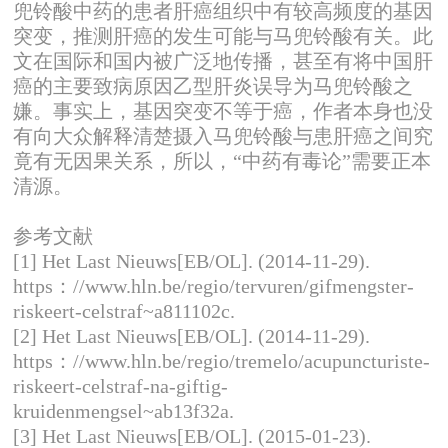
参考文献
[1] Het Last Nieuws[EB/OL]. (2014-11-29).
https：//www.hln.be/regio/tervuren/gifmengster-
riskeert-celstraf~a811102c.
[2] Het Last Nieuws[EB/OL]. (2014-11-29).
https：//www.hln.be/regio/tremelo/acupuncturiste-
riskeert-celstraf-na-giftig-
kruidenmengsel~ab13f32a.
[3] Het Last Nieuws[EB/OL]. (2015-01-23).