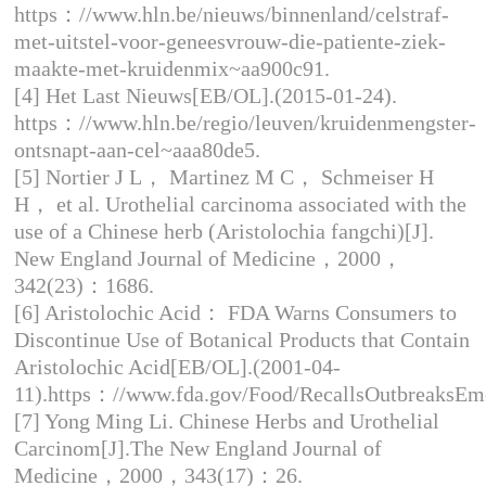
https：//www.hln.be/nieuws/binnenland/celstraf-
met-uitstel-voor-geneesvrouw-die-patiente-ziek-
maakte-met-kruidenmix~aa900c91.
[4] Het Last Nieuws[EB/OL].(2015-01-24).
https：//www.hln.be/regio/leuven/kruidenmengster-
ontsnapt-aan-cel~aaa80de5.
[5] Nortier J L， Martinez M C， Schmeiser H
H， et al. Urothelial carcinoma associated with the
use of a Chinese herb (Aristolochia fangchi)[J].
New England Journal of Medicine，2000，
342(23)：1686.
[6] Aristolochic Acid： FDA Warns Consumers to
Discontinue Use of Botanical Products that Contain
Aristolochic Acid[EB/OL].(2001-04-
11).https：//www.fda.gov/Food/RecallsOutbreaksEme
[7] Yong Ming Li. Chinese Herbs and Urothelial
Carcinom[J].The New England Journal of
Medicine，2000，343(17)：26.