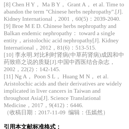
[8] Chen H Y， Ma B Y， Grant A， et al. Time to
abandon the term "Chinese herbs nephropathy".[J].
Kidney International，2001，60(5)：2039-2040.
[9] Broe M E D. Chinese herbs nephropathy and
Balkan endemic nephropathy： toward a single
entity，aristolochic acid nephropathy[J]. Kidney
International，2012，81(6)：513-515.
[10] 李永明.对比利时肾病(中草药肾病)成因和中
药致癌之说的质疑[J].中国中西医结合杂志，
2002，22(2)：142-145.
[11] Ng A， Poon S L， Huang M N， et al.
Aristolochic acids and their derivatives are widely
implicated in liver cancers in Taiwan and
throughout Asia[J]. Science Translational
Medicine，2017，9(412)：6446.
（收稿日期：2017-11-09 编辑：伍嫣然）
引用本文献标准格式：