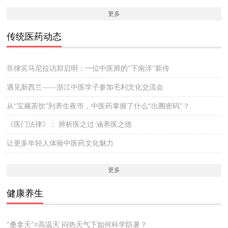
更多
传统医药动态
菲律宾马尼拉访郑启明：一位中医师的“下南洋”新传
遇见新西兰——浙江中医学子参加毛利文化交流会
从“宝藏茶饮”到养生夜市，中医药掌握了什么“出圈密码”？
《医门法律》： 辨析医之过 涵养医之德
让更多年轻人体验中医药文化魅力
更多
健康养生
“桑拿天”≠高温天 闷热天气下如何科学防暑？