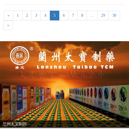
«
1
2
3
4
5
6
7
8
...
29
30
»
兰州太宝制药