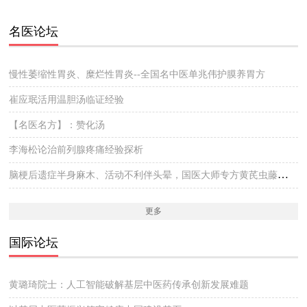
名医论坛
慢性萎缩性胃炎、糜烂性胃炎--全国名中医单兆伟护膜养胃方
崔应珉活用温胆汤临证经验
【名医名方】：赞化汤
李海松论治前列腺疼痛经验探析
脑梗后遗症半身麻木、活动不利伴头晕，国医大师专方黄芪虫藤饮的实战医案
更多
国际论坛
黄璐琦院士：人工智能破解基层中医药传承创新发展难题