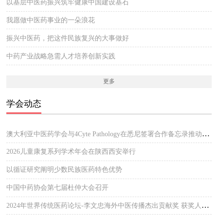
以基层中医药振兴筑牢健康中国建设基石
我愿做中医药事业的一朵浪花
振兴中医药，把这件民族复兴的大事做好
中药产业战略急需人才培养创新实践
更多
学会动态
澳大利亚中医药学会与4Cyte Pathology在悉尼签署合作备忘录推动中医临床与现代病理检测协作 开启澳大利亚中医专业发展新篇章
2026儿童康复系列学术年会在陕西西安举行
以循证研究阐明少数民族医药特色优势
中国中药协会第七届杜仲大会召开
2024年世界传统医药论坛-李文忠海外中医传播杰出贡献奖 获奖人员公示