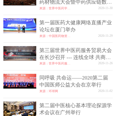
药材物流大会暨中药供应链数字
化国际研讨会在中国陕西召开
2020-11-30
来源：世界中医药学会联合会
第一届医药大健康网络直播产业
论坛在厦门举办
2020-11-29
来源：中国医药物资协会
第三届世界中医药服务贸易大会
在长沙召开 --- 连线全球 共商中
医药发展
2020-11-26
来源：世界中医药服务贸易联合会
同呼吸 共命运——2020第二届
中国医师公益大会在京举行
2020-11-02
来源：环球网
第二届中医核心基本理论探源学
术会议在广州举行