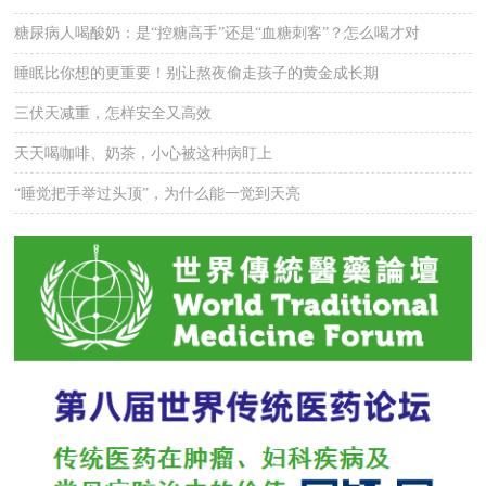
糖尿病人喝酸奶：是“控糖高手”还是“血糖刺客”？怎么喝才对
睡眠比你想的更重要！别让熬夜偷走孩子的黄金成长期
三伏天减重，怎样安全又高效
天天喝咖啡、奶茶，小心被这种病盯上
“睡觉把手举过头顶”，为什么能一觉到天亮