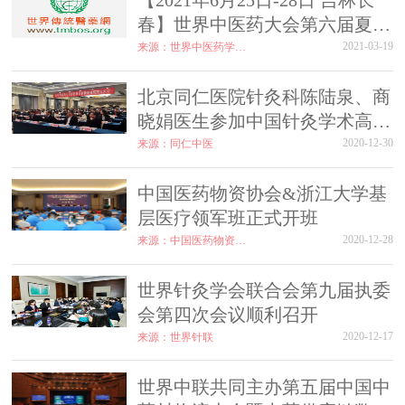
【2021年6月25日-28日 吉林长
春】世界中医药大会第六届夏季
峰会
2021-03-19
来源：世界中医药学会联合会
北京同仁医院针灸科陈陆泉、商
晓娟医生参加中国针灸学术高峰
论坛暨中国针灸学会青年委员会
2020-12-30
来源：同仁中医
第一届委员会换届会议
中国医药物资协会&浙江大学基
层医疗领军班正式开班
2020-12-28
来源：中国医药物资协会
世界针灸学会联合会第九届执委
会第四次会议顺利召开
2020-12-17
来源：世界针联
世界中联共同主办第五届中国中