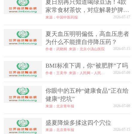
夏日别再只知道喝绿豆汤！4款
家常食材茶饮，对症解暑护脾胃
～
2026-07-17
来源：中国中医药报
夏天血压明明偏低，高血压患者
为什么不能擅自停降压药？
2026-07-15
作者：武晓桐
来源：北京小汤山医院
BMI标准下调，你“被肥胖”了吗
2026-07-09
作者：王美华
来源：人民网－人民日报海外版
你眼中的五种“健康食品”正在给
健康“挖坑”
2026-07-09
来源：北京青年报
盛夏降燥多揉这四个穴位
2026-07-15
来源：北京青年报