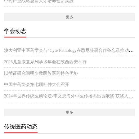
中药产业战略急需人才培养创新实践
更多
学会动态
澳大利亚中医药学会与4Cyte Pathology在悉尼签署合作备忘录推动中医临床与现代病理检测协作 开启澳大利亚中医专业发展新篇章
2026儿童康复系列学术年会在陕西西安举行
以循证研究阐明少数民族医药特色优势
中国中药协会第七届杜仲大会召开
2024年世界传统医药论坛-李文忠海外中医传播杰出贡献奖 获奖人员公示
更多
传统医药动态