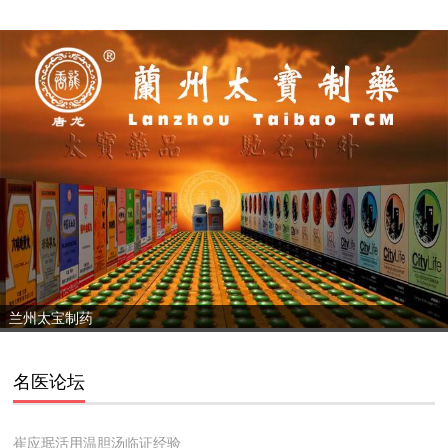
兰州太宝制药
名医论坛
崔应珉活用温胆汤临证经验