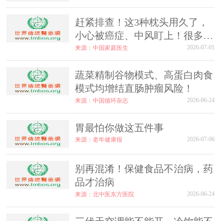
赶紧排查！这3种枕头用久了，
小心被癌症、中风盯上！很多人
还不知道天天枕
2026-07-01
来源：中国家庭医生
蔬菜精制谷物模式、高蛋白肉食
模式均增结直肠肿瘤风险！
2026-06-24
来源：中国循环杂志
胃最怕你做这五件事
2026-07-06
来源：老年健康报
别再混淆！保健食品不治病，药
品才治病
2026-06-24
来源：北中医东方医院