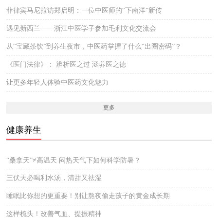
菲律宾马尼拉访郑启明：一位中医师的“下南洋”新传
遇见新西兰——浙江中医学子参加毛利文化交流会
从“宝藏茶饮”到养生夜市，中医药掌握了什么“出圈密码”？
《医门法律》： 辨析医之过 涵养医之德
让更多年轻人体验中医药文化魅力
更多
健康养生
“桑拿天”≠高温天 闷热天气下如何科学防暑？
三伏天必喝利水汤，清甜又祛湿
睡眠比你想的更重要！别让熬夜偷走孩子的黄金成长期
这样梳头！改善气血、提振精神