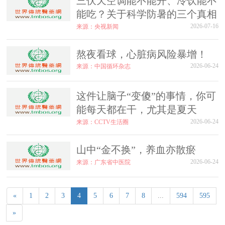
三伏天空调能不能开、冷饮能不
能吃？关于科学防暑的三个真相
2026-07-16
来源：央视新闻
熬夜看球，心脏病风险暴增！
2026-06-24
来源：中国循环杂志
这件让脑子“变傻”的事情，你可
能每天都在干，尤其是夏天
2026-06-24
来源：CCTV生活圈
山中“金不换”，养血亦散瘀
2026-06-24
来源：广东省中医院
«
1
2
3
4
5
6
7
8
...
594
595
»